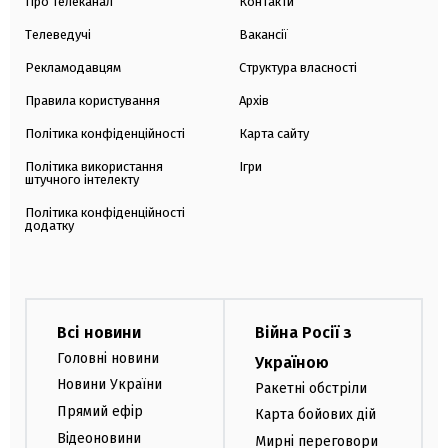
Про телеканал
Контакти
Телеведучі
Вакансії
Рекламодавцям
Структура власності
Правила користування
Архів
Політика конфіденційності
Карта сайту
Політика використання
Ігри
штучного інтелекту
Політика конфіденційності
додатку
Всі новини
Війна Росії з
Головні новини
Україною
Новини України
Ракетні обстріли
Прямий ефір
Карта бойових дій
Відеоновини
Мирні переговори