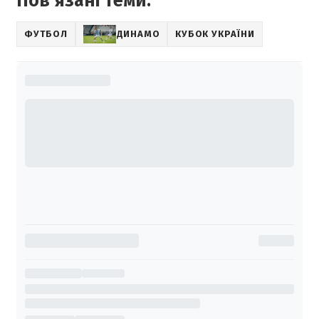
Повʼязані теми:
ФУТБОЛ
ДИНАМО
КУБОК УКРАЇНИ