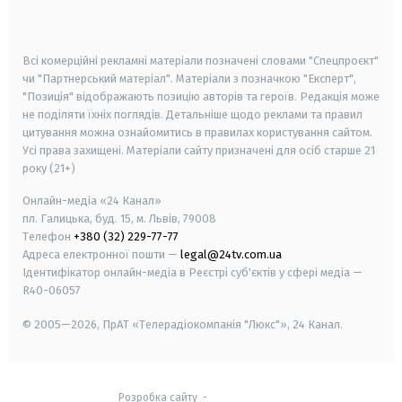
smart tv
samsung smart tv
Всі комерційні рекламні матеріали позначені словами "Спецпроєкт"
чи "Партнерський матеріал". Матеріали з позначкою "Експерт",
"Позиція" відображають позицію авторів та героїв. Редакція може
не поділяти їхніх поглядів. Детальніше щодо реклами та правил
цитування можна ознайомитись в правилах користування сайтом.
Усі права захищені.
Матеріали сайту призначені для осіб старше
21
року (21+)
Онлайн-медіа «24 Канал»
пл. Галицька, буд. 15, м. Львів, 79008
Телефон
+380 (32) 229-77-77
Адреса електронної пошти —
legal@24tv.com.ua
Ідентифікатор онлайн-медіа в Реєстрі суб'єктів у сфері медіа —
R40-06057
© 2005—2026,
ПрАТ «Телерадіокомпанія "Люкс"», 24 Канал.
Розробка сайту
-