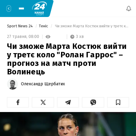
Sport News 24
Теніс
 Чи зможе Марта Костюк вийти у третє коло "Ролан Гаррос" – прогноз на матч проти Волинець 
3 хв
27 травня,
08:00
Чи зможе Марта Костюк вийти
у третє коло "Ролан Гаррос" –
прогноз на матч проти
Волинець
Олександр Щербатих