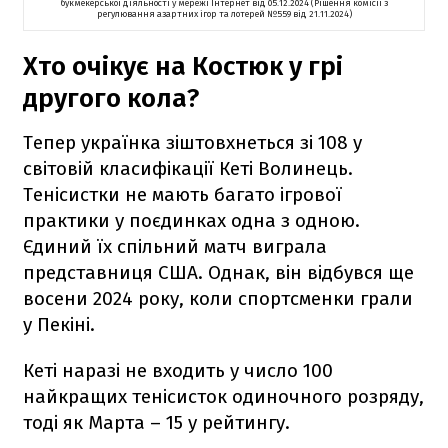
букмекерської діяльності у мережі Інтернет від 05.12.2024 (Рішення комісії з
регулювання азартних ігор та лотерей №559 від 21.11.2024)
Хто очікує на Костюк у грі
другого кола?
Тепер українка зіштовхнеться зі 108 у
світовій класифікації Кеті Волинець.
Тенісистки не мають багато ігрової
практики у поєдинках одна з одною.
Єдиний їх спільний матч виграла
представниця США. Однак, він відбувся ще
восени 2024 року, коли спортсменки грали
у Пекіні.
Кеті наразі не входить у число 100
найкращих тенісисток одиночного розряду,
тоді як Марта – 15 у рейтингу.