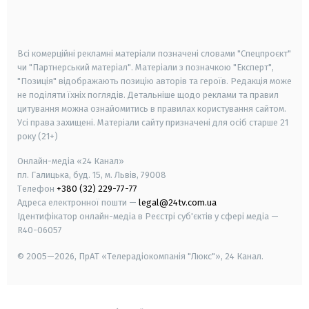
smart tv
samsung smart tv
Всі комерційні рекламні матеріали позначені словами "Спецпроєкт"
чи "Партнерський матеріал". Матеріали з позначкою "Експерт",
"Позиція" відображають позицію авторів та героїв. Редакція може
не поділяти їхніх поглядів. Детальніше щодо реклами та правил
цитування можна ознайомитись в правилах користування сайтом.
Усі права захищені.
Матеріали сайту призначені для осіб старше
21
року (21+)
Онлайн-медіа «24 Канал»
пл. Галицька, буд. 15, м. Львів, 79008
Телефон
+380 (32) 229-77-77
Адреса електронної пошти —
legal@24tv.com.ua
Ідентифікатор онлайн-медіа в Реєстрі суб'єктів у сфері медіа —
R40-06057
© 2005—2026,
ПрАТ «Телерадіокомпанія "Люкс"», 24 Канал.