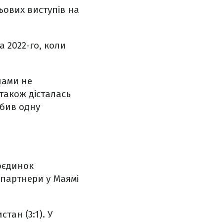
льових виступів на
 2022-го, коли
лами не
 також дісталась
обив одну
Поєдинок
о партнери у Маямі
тан (3:1). У