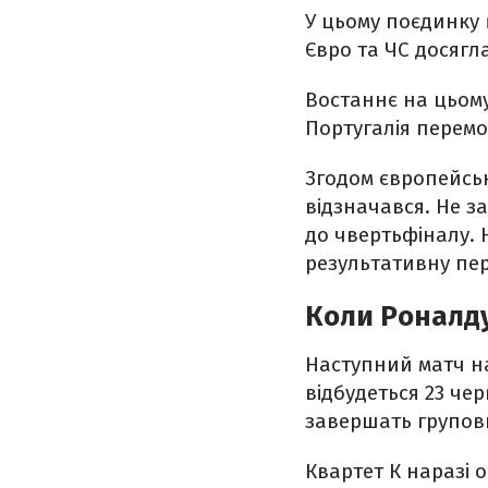
У цьому поєдинку
Євро та ЧС досягл
Востаннє на цьому
Португалія перемог
Згодом європейськ
відзначався. Не з
до чвертьфіналу. Н
результативну пе
Коли Роналд
Наступний матч на
відбудеться 23 чер
завершать групов
Квартет К наразі о