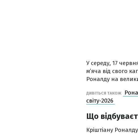
У середу, 17 черв
м’яча від свого ка
Роналду на велики
Ронал
ДИВІТЬСЯ ТАКОЖ
світу-2026
Що відбуваєт
Кріштіану Роналду 