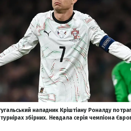
угальський нападник Кріштіану Роналду потра
 турнірах збірних. Невдала серія чемпіона Євро