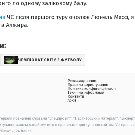
Конго по одному заліковому балу.
ів
ЧС після першого туру очолює Ліонель Мессі, 
та Алжира.
и:
ЧЕМПІОНАТ СВІТУ З ФУТБОЛУ
Рекламодавцям
Правила користування
Політика конфіденційності
Технічна інформація
Контакти
Архів
теріали позначені словами "Спецпроєкт", "Партнерський матеріал", "Експерт
итування можна ознайомитись в правилах користування сайтом. Усі права 
Люкс"», 24 Канал.