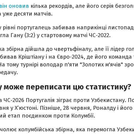
він оновив
кілька рекордів, але його серія безго
а уже десяти матчів.
 рівні португалець забивав наприкінці листопада
ла Гану (3:2) у стартовому матчі ЧС-2022.
а збірна дійшла до чвертьфіналу, але її лідер го
абивав Кріштіану і на Євро-2024, де його команда
а тому турнірі володар п'яти "Золотих м'ячів" зр
редачу.
у може переписати цю статистику?
 ЧС-2026 Португалія зіграє проти Узбекистану. 
вня у Х’юстоні. Пізніше, 28 червня, Роналду і йог
ий етап поєдинком проти Колумбії.
чолює колумбійська збірна, яка перемогла Узбекис