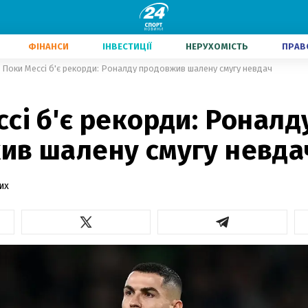
ФІНАНСИ
ІНВЕСТИЦІЇ
НЕРУХОМІСТЬ
ПРАВ
Поки Мессі б'є рекорди: Роналду продовжив шалену смугу невдач
сі б'є рекорди: Роналд
ив шалену смугу невда
их