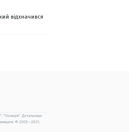
який відхначився
", "Позиція". Детальніше
захищені. © 2005—2021,