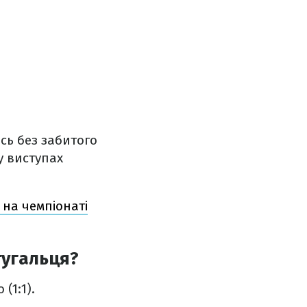
сь без забитого
у виступах
 на чемпіонаті
тугальця?
(1:1).