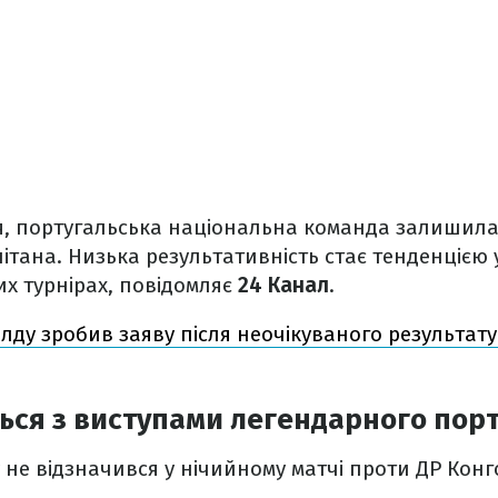
ня, португальська національна команда залишила
пітана. Низька результативність стає тенденцією 
х турнірах, повідомляє
24 Канал
.
ду зробив заяву після неочікуваного результату
ься з виступами легендарного пор
не відзначився у нічийному матчі проти ДР Конго 