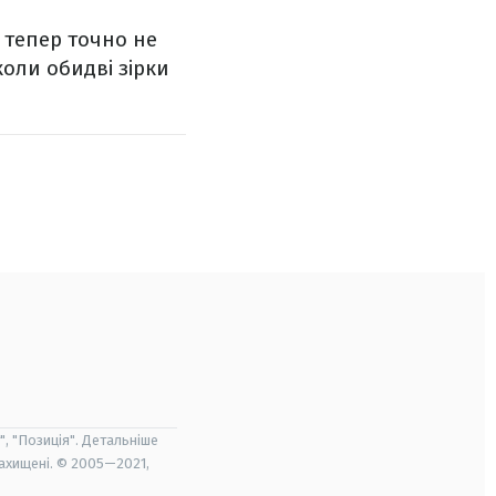
 тепер точно не
оли обидві зірки
", "Позиція". Детальніше
захищені. © 2005—2021,