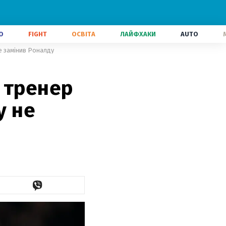
О
FIGHT
ОСВІТА
ЛАЙФХАКИ
AUTO
не замінив Роналду
 тренер
у не