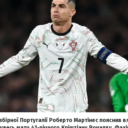
збірної Португалії Роберто Мартінес пояснив в
 увесь матч 41-річного Кріштіану Роналду. Фах