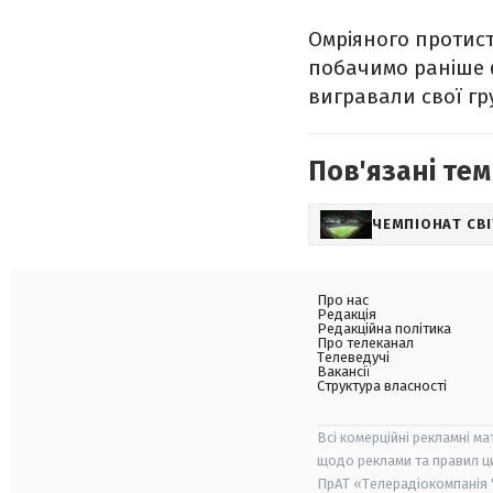
Омріяного протист
побачимо раніше ф
вигравали свої гр
Пов'язані тем
ЧЕМПІОНАТ СВІ
Про нас
Редакція
Редакційна політика
Про телеканал
Телеведучі
Вакансії
Структура власності
Всі комерційні рекламні ма
щодо реклами та правил ц
ПрАТ «Телерадіокомпанія "