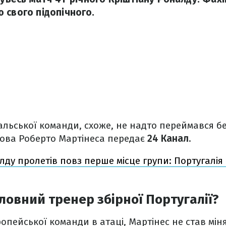
 свого підопічного.
альської команди, схоже, не надто переймався б
лова Роберто Мартінеса передає
24 Канал
.
лду пролетів повз перше місце групи: Португалія
ловний тренер збірної Португалії?
опейської команди в атаці, Мартінес не став мі