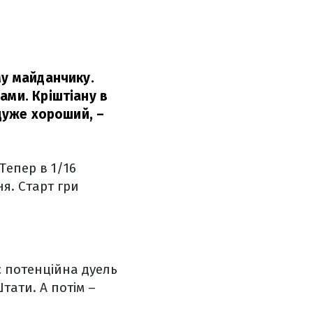
му майданчику.
ами. Кріштіану в
 дуже хороший,
–
Тепер в 1/16
ня. Старт гри
є потенційна дуель
Штати. А потім –