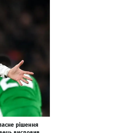
ласне рішення
івець висловив