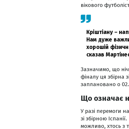
вікового футболіс
Кріштіану – на
Нам дуже важли
хорошій фізичн
сказав Мартіне
Зазначимо, що нічи
фіналу ця збірна з
заплановано о 02.
Що означає н
У разі перемоги н
зі збірною Іспанії
можливо, хтось з 