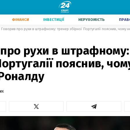
ФІНАНСИ
ІНВЕСТИЦІЇ
НЕРУХОМІСТЬ
ПРАВ
Говорив про рухи в штрафному: тренер збірної Португалії пояснив, чому 
 про рухи в штрафному:
Португалії пояснив, чом
 Роналду
их