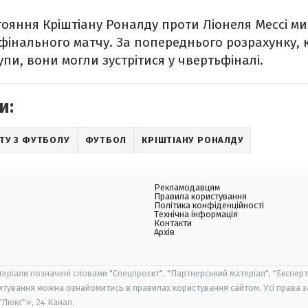
ояння Кріштіану Роналду проти Ліонеля Мессі ми
інального матчу. За попереднього розрахунку, к
упи, вони могли зустрітися у чвертьфіналі.
и:
ТУ З ФУТБОЛУ
ФУТБОЛ
КРІШТІАНУ РОНАЛДУ
Рекламодавцям
Правила користування
Політика конфіденційності
Технічна інформація
Контакти
Архів
теріали позначені словами "Спецпроєкт", "Партнерський матеріал", "Експерт
итування можна ознайомитись в правилах користування сайтом. Усі права 
Люкс"», 24 Канал.