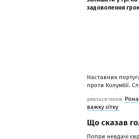
задоволення грою
Наставник португ
проти Колумбії. С
Рона
ДИВІТЬСЯ ТАКОЖ
важку сітку
Що сказав го
Попри невдачі євр