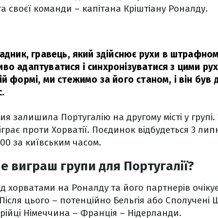
та своєї команди – капітана Кріштіану Роналду.
падник, гравець, який здійснює рухи в штрафно
во адаптуватися і синхронізуватися з цими рух
ій формі, ми стежимо за його станом, і він був
с.
я залишила Португалію на другому місті у групі. 
іграє проти Хорватії. Поєдинок відбудеться 3 лип
00 за київським часом.
е виграш групи для Португалії?
ад хорватами на Роналду та його партнерів очіку
. Після цього – потенційно Бельгія або Сполучені 
трійці Німеччина – Франція – Нідерланди.