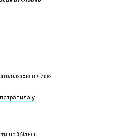
езгольовою нічиєю
 потрапила у
няти найбільш