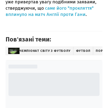
уже привертав увагу подібними заявами,
стверджуючи, що
саме його "прокляття"
вплинуло на матч Англії проти Гани
.
Повʼязані теми:
ЧЕМПІОНАТ СВІТУ З ФУТБОЛУ
ФУТБОЛ
ПОРТУ