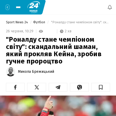
Sport News 24
Футбол
 "Роналду стане чемпіоном світу": скандальний шаман, який прокляв Кейна, зробив гучне пророцтво 
2 хв
26 червня,
10:29
"Роналду стане чемпіоном
світу": скандальний шаман,
який прокляв Кейна, зробив
гучне пророцтво
Микола Брежицький