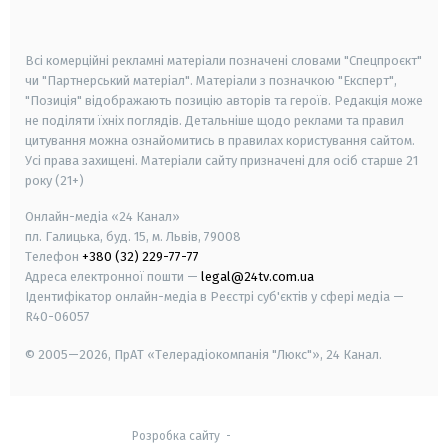
smart tv
samsung smart tv
Всі комерційні рекламні матеріали позначені словами "Спецпроєкт"
чи "Партнерський матеріал". Матеріали з позначкою "Експерт",
"Позиція" відображають позицію авторів та героїв. Редакція може
не поділяти їхніх поглядів. Детальніше щодо реклами та правил
цитування можна ознайомитись в правилах користування сайтом.
Усі права захищені.
Матеріали сайту призначені для осіб старше
21
року (21+)
Онлайн-медіа «24 Канал»
пл. Галицька, буд. 15, м. Львів, 79008
Телефон
+380 (32) 229-77-77
Адреса електронної пошти —
legal@24tv.com.ua
Ідентифікатор онлайн-медіа в Реєстрі суб'єктів у сфері медіа —
R40-06057
© 2005—2026,
ПрАТ «Телерадіокомпанія "Люкс"», 24 Канал.
Розробка сайту
-