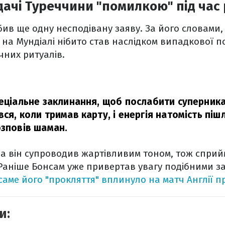
ачі Туреччини "помилкою" під час
ив ще одну несподівану заяву. За його словами
 на Мундіалі нібито став наслідком випадкової п
чних ритуалів.
пеціальне заклинання, щоб послабити суперника 
ся, коли тримав карту, і енергія натомість пішл
озповів шаман.
а він супроводив жартівливим тоном, тож сприй
Раніше Бонсам уже привертав увагу подібними з
саме його "прокляття" вплинуло на матч Англії п
и: