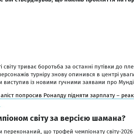
 світу триває боротьба за останні путівки до пле
ерсонажів турніру знову опинився в центрі уваг
м виступив із новими гучними заявами про Мунд
аліст попросив Роналду підняти зарплату – реак
у
мпіоном світу за версією шамана?
 переконаний, що трофей чемпіонату світу-2026