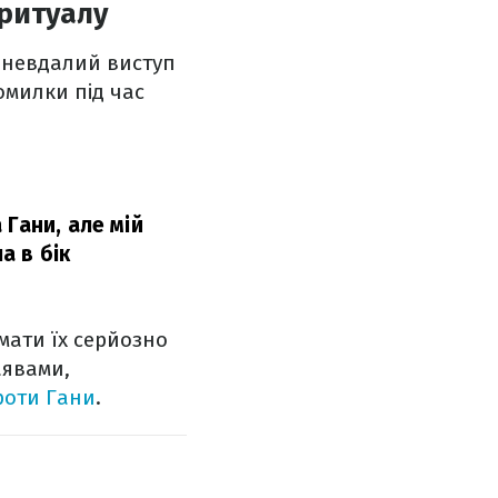
 ритуалу
, невдалий виступ
омилки під час
Гани, але мій
а в бік
мати їх серйозно
аявами,
роти Гани
.