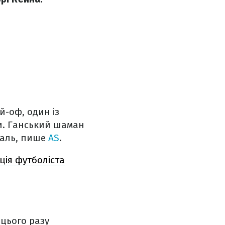
й-оф, один із
и. Ганський шаман
іаль, пише
AS
.
ція футболіста
 цього разу