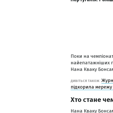
Поки на чемпіонаті
найепатажніших п
Нана Кваку Бонса
Журн
ДИВІТЬСЯ ТАКОЖ
підкорила мереж
Хто стане че
Нана Кваку Бонсам