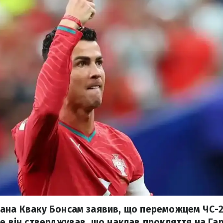
ана Кваку Бонсам заявив, що переможцем ЧС-2
е він стверджував, що наклав прокляття на Гар