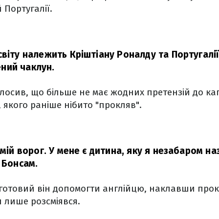
й Португалії.
світу належить Кріштіану Роналду та Португалії
ний чаклун.
лосив, що більше не має жодних претензій до кап
, якого раніше нібито "прокляв".
 мій ворог. У мене є дитина, яку я незабаром на
 Бонсам.
готовий він допомогти англійцю, наклавши прок
 лише розсміявся.