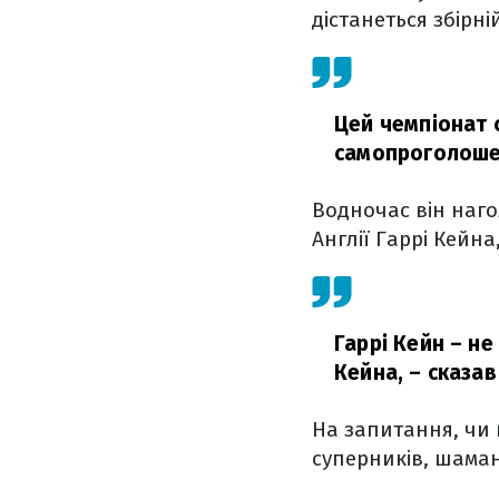
дістанеться збірні
Цей чемпіонат 
самопроголоше
Водночас він наго
Англії Гаррі Кейна
Гаррі Кейн – не
Кейна,
– сказав
На запитання, чи 
суперників, шаман