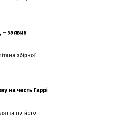
,
– заявив
ітана збірної
зву на честь Гаррі
ляття на його