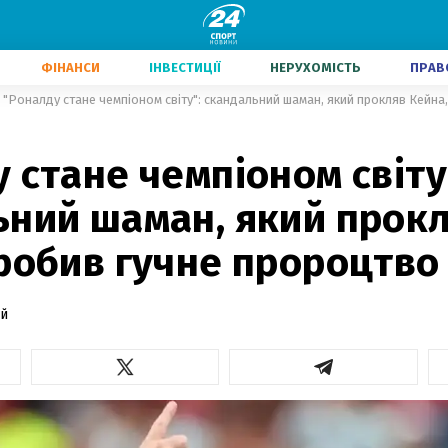
ФІНАНСИ
ІНВЕСТИЦІЇ
НЕРУХОМІСТЬ
ПРАВ
"Роналду стане чемпіоном світу": скандальний шаман, який прокляв Кейна
 стане чемпіоном світу
ьний шаман, який прок
робив гучне пророцтво
й