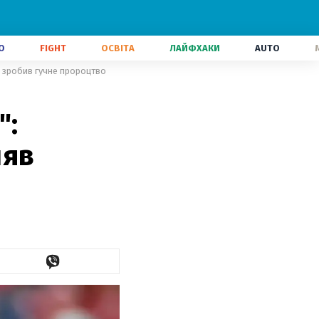
О
FIGHT
ОСВІТА
ЛАЙФХАКИ
AUTO
, зробив гучне пророцтво
":
ляв