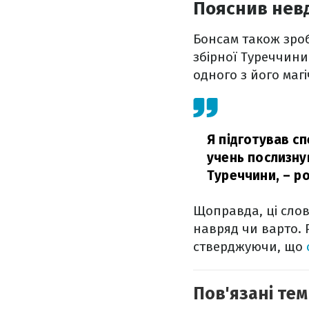
Пояснив невд
Бонсам також зроб
збірної Туреччини
одного з його магі
Я підготував с
учень послизнув
Туреччини,
– р
Щоправда, ці слов
навряд чи варто. 
стверджуючи, що
Пов'язані тем