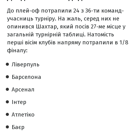
До плей-оф потрапили 24 з 36-ти команд-
учасниць турніру. На жаль, серед них не
опинився Шахтар, який посів 27-ме місце у
загальній турнірній таблиці. Натомість
перші вісім клубів напряму потрапили в 1/8
фіналу:
Ліверпуль
Барселона
Арсенал
Інтер
Атлетіко
Баєр