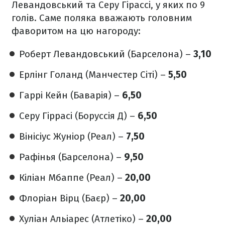
Левандовський та Серу Гірассі, у яких по 9
голів. Саме поляка вважають головним
фаворитом на цю нагороду:
Роберт Левандовський (Барселона) –
3,10
Ерлінг Голанд (Манчестер Сіті) –
5,50
Гаррі Кейн (Баварія) –
6,50
Серу Гіррасі (Боруссія Д) –
6,50
Вінісіус Жуніор (Реал) –
7,50
Рафінья (Барселона) –
9,50
Кіліан Мбаппе (Реал) –
20,00
Флоріан Вірц (Баєр) –
20,00
Хуліан Альіарес (Атлетіко) –
20,00