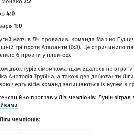
– Монако
2:2
іко
4:0
аварія
1:0
ругий матч в ЛЧ провалив. Команда Маріно Пуши
шній грі проти Аталанти (0:3). Це спричинило па
волило б пройти у плей-оф.
ком двох турів сімом командам вдалось не втрати
іка Анатолія Трубіна, а також два дебютанти Ліги
свою чергу вісім команд залишаються із нулем в г
сенсаційно програв у Лізі чемпіонів: Лунін зіграв 
ейвами
Ліги чемпіонів: