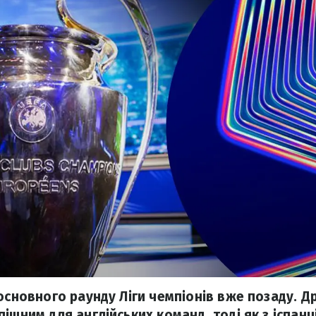
основного раунду Ліги чемпіонів вже позаду. Д
ішним для англійських команд, тоді як з іспан