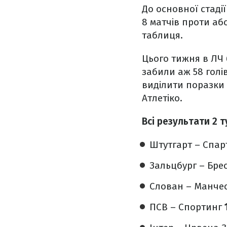
До основної стадії
8 матчів проти абс
таблиця.
Цього тижня в ЛЧ 
забили аж 58 голів
виділити поразки 
Атлетіко.
Всі результати 2 т
Штутгарт – Спа
Зальцбург – Бре
Слован – Манчес
ПСВ – Спортинг