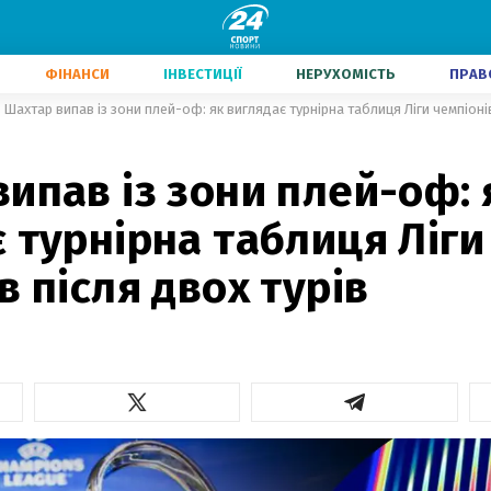
ФІНАНСИ
ІНВЕСТИЦІЇ
НЕРУХОМІСТЬ
ПРАВ
Шахтар випав із зони плей-оф: як виглядає турнірна таблиця Ліги чемпіонів
ипав із зони плей-оф: 
 турнірна таблиця Ліги
в після двох турів