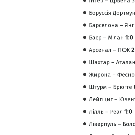
Інтер – Црвена 
Боруссія Дортмун
Барселона – Янг
Баєр – Мілан
1:0
Арсенал – ПСЖ
2
Шахтар – Атала
Жирона – Феєн
Штурм – Брюгге
Лейпциг – Ювен
Лілль – Реал
1:0
Ліверпуль – Бол