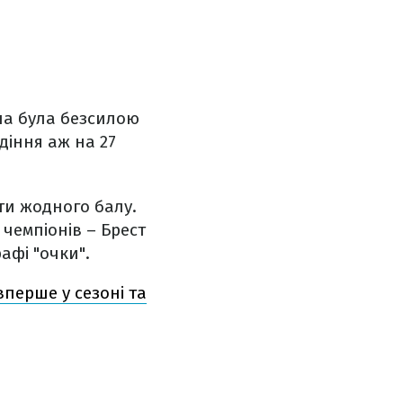
ча була безсилою
діння аж на 27
ти жодного балу.
 чемпіонів – Брест
рафі "очки".
вперше у сезоні та