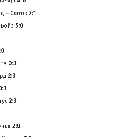
Звезда
4:0
д – Селтік
7:1
 Бойз
5:0
:0
нта
0:3
орд
2:3
0:1
тус
2:3
онья
2:0