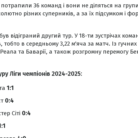
 потрапили 36 команд і вони не діляться на групи
олютно різних суперників, а за їх підсумком і фо
був відіграний другий тур. У 18-ти зустрічах ком
, тобто в середньому 3,22 м'яча за матч. Із гучни
Реала та Баварії, а також розгромну перемогу Б
уру Ліги чемпіонів 2024-2025:
рта
1:1
ст
0:4
тер Сіті
0:4
1:1