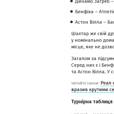
Динамо Загреб 
Бенфіка – Атлет
Астон Вілла – Б
Шахтар же свій д
у номінально дома
місце, яке не доз
Загалом за підсум
Серед них є і Бенф
та Астон Вілла. У 
Реал 
ЧИТАЙТЕ ТАКОЖ
вразив крутими с
Турнірна таблиця 