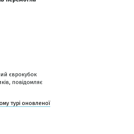
ний єврокубок
ків, повідомляє
ому турі оновленої