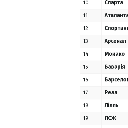
10
Спарта
11
Аталант
12
Спортин
13
Арсенал
14
Монако
15
Баварія
16
Барсело
17
Реал
18
Лілль
19
ПСЖ