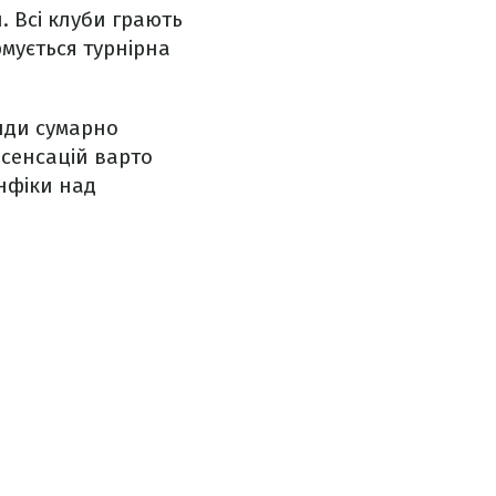
. Всі клуби грають
рмується турнірна
анди сумарно
х сенсацій варто
енфіки над