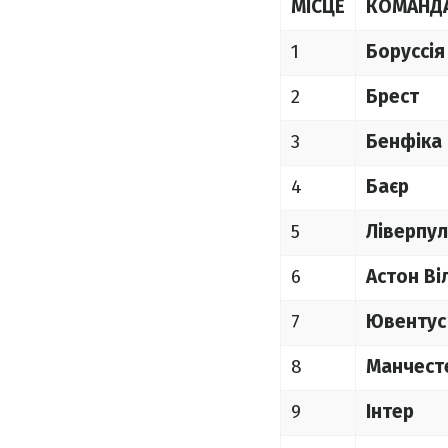
МІСЦЕ
КОМАНД
1
Боруссія
2
Брест
3
Бенфіка
4
Баєр
5
Ліверпул
6
Астон Ві
7
Ювентус
8
Манчесте
9
Інтер