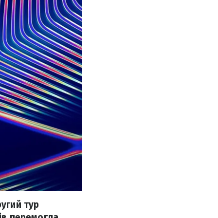
ругий тур
ців перемогла