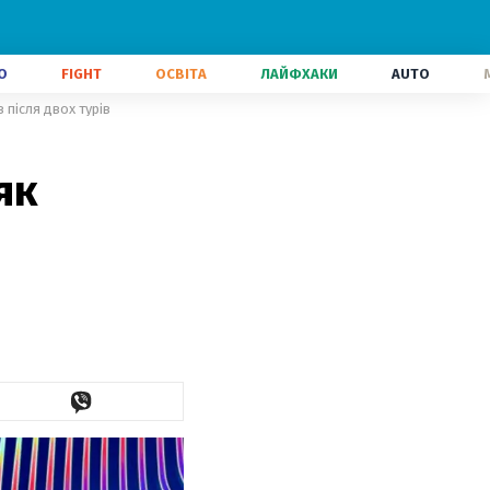
О
FIGHT
ОСВІТА
ЛАЙФХАКИ
AUTO
 після двох турів
як