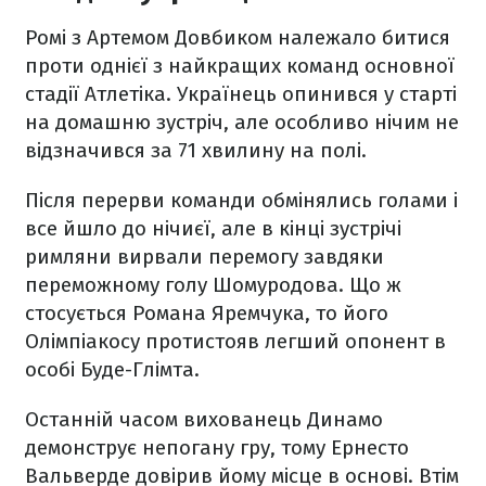
Ромі з Артемом Довбиком належало битися
проти однієї з найкращих команд основної
стадії Атлетіка. Українець опинився у старті
на домашню зустріч, але особливо нічим не
відзначився за 71 хвилину на полі.
Після перерви команди обмінялись голами і
все йшло до нічиєї, але в кінці зустрічі
римляни вирвали перемогу завдяки
переможному голу Шомуродова. Що ж
стосується Романа Яремчука, то його
Олімпіакосу протистояв легший опонент в
особі Буде-Глімта.
Останній часом вихованець Динамо
демонструє непогану гру, тому Ернесто
Вальверде довірив йому місце в основі. Втім