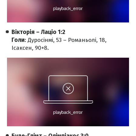
Вікторія – Лаціо 1:2
Голи
: Дуросінмі, 53 – Романьолі, 18,
Ісаксен, 90+8.
Буде-Глімт – Олімпіакос 3:0