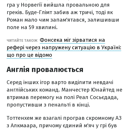
гра у Норвегії вийшла провальною для
греків. Буде-Глімт забив аж тричі, тоді як
Роман мало чим запам'ятався, залишивши
поле на 59 хвилині.
Фонсека міг зірватися на
ЧИТАЙТЕ ТАКОЖ
рефері через напружену ситуацію в Україні:
що про це відомо
Англія провалюється
Серед інших ігор варто виділити невдачі
англійських команд. Манчестер Юнайтед не
втримав перемогу на полі Реал Сосьєдада,
пропустивши з пенальті в кінці.
Тоттенхем же взагалі програв скромному АЗ
з Алкмаара, причому єдиний м'яч у грі був