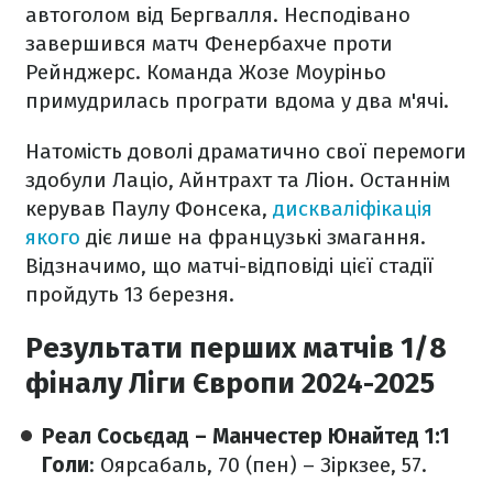
автоголом від Бергвалля. Несподівано
завершився матч Фенербахче проти
Рейнджерс. Команда Жозе Моуріньо
примудрилась програти вдома у два м'ячі.
Натомість доволі драматично свої перемоги
здобули Лаціо, Айнтрахт та Ліон. Останнім
керував Паулу Фонсека,
дискваліфікація
якого
діє лише на французькі змагання.
Відзначимо, що матчі-відповіді цієї стадії
пройдуть 13 березня.
Результати перших матчів 1/8
фіналу Ліги Європи 2024-2025
Реал Сосьєдад – Манчестер Юнайтед 1:1
Голи
: Оярсабаль, 70 (пен) – Зіркзее, 57.