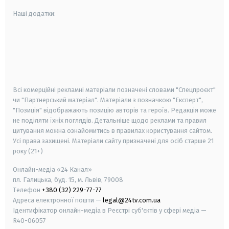
Наші додатки:
android
apple
smart tv
samsung smart tv
Всі комерційні рекламні матеріали позначені словами "Спецпроєкт"
чи "Партнерський матеріал". Матеріали з позначкою "Експерт",
"Позиція" відображають позицію авторів та героїв. Редакція може
не поділяти їхніх поглядів. Детальніше щодо реклами та правил
цитування можна ознайомитись в правилах користування сайтом.
Усі права захищені.
Матеріали сайту призначені для осіб старше
21
року (21+)
Онлайн-медіа «24 Канал»
пл. Галицька, буд. 15, м. Львів, 79008
Телефон
+380 (32) 229-77-77
Адреса електронної пошти —
legal@24tv.com.ua
Ідентифікатор онлайн-медіа в Реєстрі суб'єктів у сфері медіа —
R40-06057