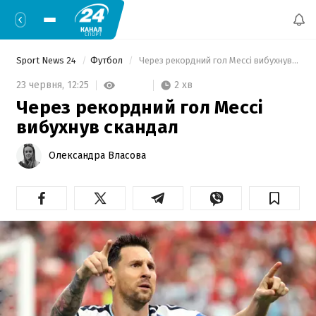
Sport News 24
Футбол
 Через рекордний гол Мессі вибухнув скандал 
2 хв
23 червня,
12:25
Через рекордний гол Мессі
вибухнув скандал
Олександра Власова