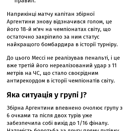
правил.
Наприкінці матчу капітан збірної
Аргентини знову відзначився голом, це
його 18-й м'яч на чемпіонатах світу, що
остаточно закріпило за ним статус
найкращого бомбардира в історії турніру.
До цього Мессі не реалізував пенальті, і це
вже третій його нереалізований удар з 11
метрів на ЧС, що стало своєрідним
антирекордом в історії чемпіонатів світу.
Яка ситуація у групі J?
Збірна Аргентини впевнено очолює групу з
6 очками та після двох турів уже
забезпечила собі вихід до 1/16 фіналу.
Натомість боротьба за другу пряму путівку