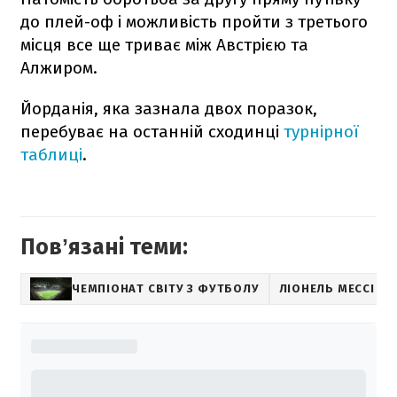
до плей-оф і можливість пройти з третього
місця все ще триває між Австрією та
Алжиром.
Йорданія, яка зазнала двох поразок,
перебуває на останній сходинці
турнірної
таблиці
.
Повʼязані теми:
ЧЕМПІОНАТ СВІТУ З ФУТБОЛУ
ЛІОНЕЛЬ МЕССІ