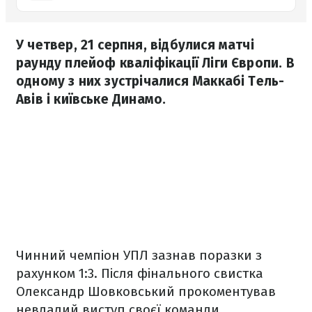
У четвер, 21 серпня, відбулися матчі
раунду плейоф кваліфікації Ліги Європи. В
одному з них зустрічалися Маккабі Тель-
Авів і київське Динамо.
Чинний чемпіон УПЛ зазнав поразки з
рахунком 1:3. Після фінального свистка
Олександр Шовковський прокоментував
невдалий виступ своєї команди,