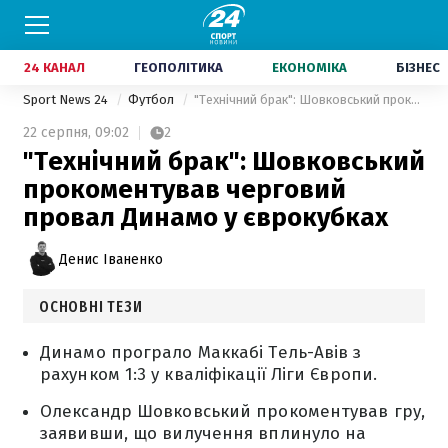
24 КАНАЛ
ГЕОПОЛІТИКА
ЕКОНОМІКА
БІЗНЕС
Sport News 24
Футбол
"Технічний брак": Шовковський прокоментував черговий провал Динамо у єврокубках
22 серпня,
09:02
2
"Технічний брак": Шовковський
прокоментував черговий
провал Динамо у єврокубках
Денис Іваненко
ОСНОВНІ ТЕЗИ
Динамо програло Маккабі Тель-Авів з
рахунком 1:3 у кваліфікації Ліги Європи.
Олександр Шовковський прокоментував гру,
заявивши, що вилучення вплинуло на