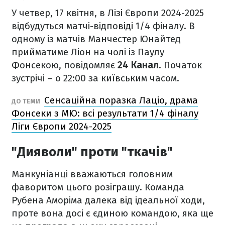
У четвер, 17 квітня, в Лізі Європи 2024-2025
відбудуться матчі-відповіді 1/4 фіналу. В
одному із матчів Манчестер Юнайтед
прийматиме Ліон на чолі із Паулу
Фонсекою, повідомляє
24 Канал
. Початок
зустрічі – о 22:00 за київським часом.
Сенсаційна поразка Лаціо, драма
ДО ТЕМИ
Фонсеки з МЮ: всі результати 1/4 фіналу
Ліги Європи 2024-2025
"Дияволи" проти "ткачів"
Манкуніанці вважаються головним
фаворитом цього розіграшу. Команда
Рубена Аморіма далека від ідеальної ходи,
проте вона досі є єдиною командою, яка ще