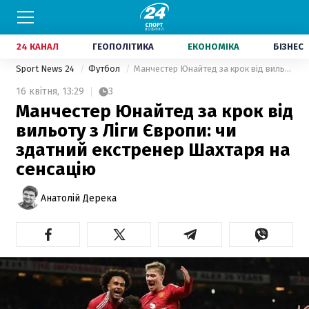
24 КАНАЛ
ГЕОПОЛІТИКА
ЕКОНОМІКА
БІЗНЕС
Sport News 24
Футбол
Манчестер Юнайтед за крок від вильоту з Ліги Європи: чи здатний екстренер Шахтаря на сенсацію
16 квітня,
13:29
3
Манчестер Юнайтед за крок від
вильоту з Ліги Європи: чи
здатний екстренер Шахтаря на
сенсацію
Анатолій Дерека