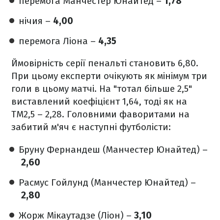
перемога Манчестер Юнайтед –
1,78
нічия –
4,00
перемога Ліона –
4,35
Ймовірність серії пенальті становить 6,80.
При цьому експерти очікують як мінімум три
голи в цьому матчі. На "тотал більше 2,5"
виставлений коефіцієнт 1,64, тоді як на
ТМ2,5 – 2,28. Головними фаворитами на
забитий м'яч є наступні футболісти:
Бруну Фернандеш (Манчестер Юнайтед) –
2,60
Расмус Гойлунд (Манчестер Юнайтед) –
2,80
Жорж Мікаутадзе (Ліон) –
3,10