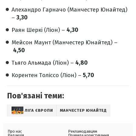
Алехандро Гарначо (Манчестер Юнайтед)
–
3,30
Раян Шеркі (Ліон) –
4,30
Мейсон Маунт (Манчестер Юнайтед) –
4,50
Тьяго Альмада (Ліон) –
4,80
Корентен Толіссо (Ліон) –
5,70
Пов'язані теми:
ЛІГА ЄВРОПИ
МАНЧЕСТЕР ЮНАЙТЕД
Про нас
Рекламодавцям
Редакція
Правила користування