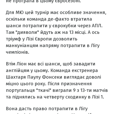
не програла в цьому євросезоні.
Для МЮ цей турнір має особливе значення,
оскільки команда де-факто втратила
шанси потрапити у єврокубки через АПЛ.
Там "дияволи" йдуть аж на 13 місці. А ось
тріумф у Лізі Європи дозволить
манкуніанцям напряму потрапити в Лігу
чемпіонів.
Втім Ліон має всі шанси, щоб завадити
англійцям у цьому. Команда екстренера
Шахтаря Паулу Фонсеки виглядає доволі
міцно цього року. Після призначення
португальця "ткачі" виграли 9 з 13-ти матчів
та піднялись на четверту сходинку в Лізі 1.
Вона дасть право потрапити в Лігу