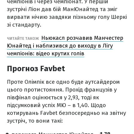
чемпіонів і через чемпіонат. У першій
зустрічі Ліон дав бій МанЮнайтед та зміг
вирвати нічию завдяки пізньому голу Шеркі
зі стандарту.
Ньюкасл розчавив Манчестер
ЧИТАЙТЕ ТАКОЖ
Юнайтед і наблизився до виходу в Лігу
чемпіонів: відео крутих голів
Прогноз Favbet
Проте Олімпік все одно буде аутсайдером
цього протистояння. Прохід французів у
півфінал оцінюється у 2,93, тоді як
підсумковий успіх МЮ – в 1,40. Щодо
котирувань Favbet безпосередньо на звітну
зустріч, то вони такі: