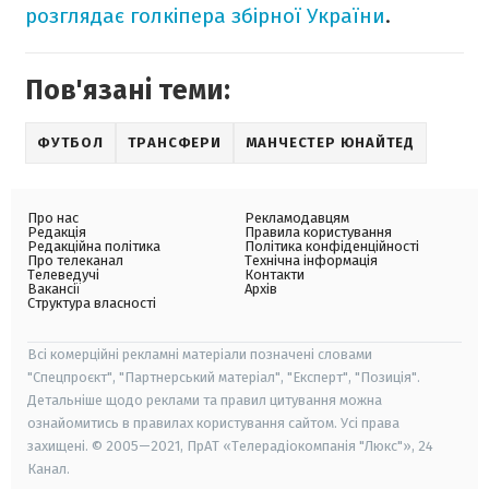
розглядає голкіпера збірної України
.
Пов'язані теми:
ФУТБОЛ
ТРАНСФЕРИ
МАНЧЕСТЕР ЮНАЙТЕД
Про нас
Рекламодавцям
Редакція
Правила користування
Редакційна політика
Політика конфіденційності
Про телеканал
Технічна інформація
Телеведучі
Контакти
Вакансії
Архів
Структура власності
Всі комерційні рекламні матеріали позначені словами
"Спецпроєкт", "Партнерський матеріал", "Експерт", "Позиція".
Детальніше щодо реклами та правил цитування можна
ознайомитись в правилах користування сайтом. Усі права
захищені. © 2005—2021, ПрАТ «Телерадіокомпанія "Люкс"», 24
Канал.