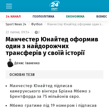
24 КАНАЛ
ГЕОПОЛІТИКА
ЕКОНОМІКА
БІЗНЕС
Sport News 24
Футбол
Манчестер Юнайтед оформив один з найдорожчих трансферів у своїй історії
22 липня,
09:54
2
Манчестер Юнайтед оформив
один з найдорожчих
трансферів у своїй історії
Денис Іваненко
ОСНОВНІ ТЕЗИ
Манчестер Юнайтед підписав
камерунського вінгера Бріана Мбемо з
Брентфорда за 75 мільйонів євро.
Мбемо гратиме під 19 номером і підписав