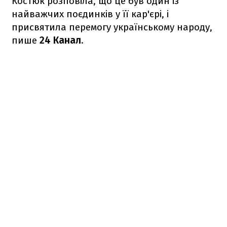
Костюк розповіла, що це був один із
найважчих поєдинків у її кар'єрі, і
присвятила перемогу українському народу,
пише
24 Канал
.