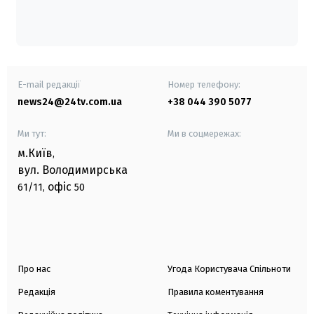
E-mail редакції
Номер телефону:
news24@24tv.com.ua
+38 044 390 5077
Ми тут:
Ми в соцмережах:
м.Київ
,
вул. Володимирська
офіс
61/11,
50
Про нас
Угода Користувача Спільноти
Редакція
Правила коментування