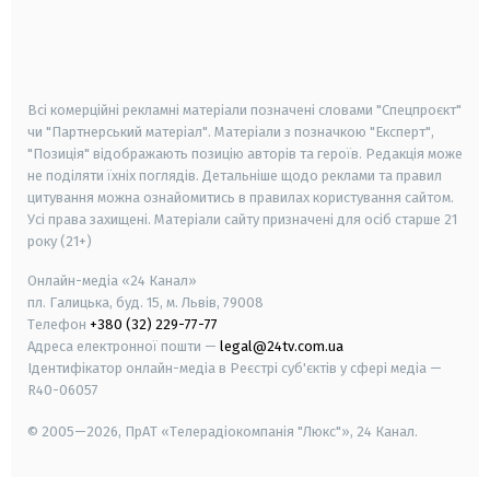
android
apple
smart tv
samsung smart tv
Всі комерційні рекламні матеріали позначені словами "Спецпроєкт"
чи "Партнерський матеріал". Матеріали з позначкою "Експерт",
"Позиція" відображають позицію авторів та героїв. Редакція може
не поділяти їхніх поглядів. Детальніше щодо реклами та правил
цитування можна ознайомитись в правилах користування сайтом.
Усі права захищені.
Матеріали сайту призначені для осіб старше
21
року (21+)
Онлайн-медіа «24 Канал»
пл. Галицька, буд. 15, м. Львів, 79008
Телефон
+380 (32) 229-77-77
Адреса електронної пошти —
legal@24tv.com.ua
Ідентифікатор онлайн-медіа в Реєстрі суб'єктів у сфері медіа —
R40-06057
© 2005—2026,
ПрАТ «Телерадіокомпанія "Люкс"», 24 Канал.