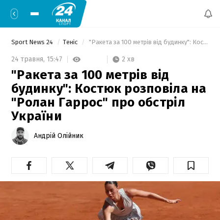
Sport News 24
Теніс
 "Ракета за 100 метрів від будинку": Костюк розповіла на "Ролан Гаррос" про обстріл України 
2 хв
24 травня,
15:47
"Ракета за 100 метрів від
будинку": Костюк розповіла на
"Ролан Гаррос" про обстріл
України
Андрій Олійник