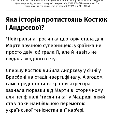
ТОВ “СЛОТС Ю.ЕЙ”. Ліцензія на провадження діяльності з організації та проведення
букмекерської діяльності у мережі Інтернет від 05.12.2024 (Рішення комісії з
регулювання азартних ігор та лотерей №559 від 21.11.2024)
Яка історія протистоянь Костюк
і Андрєєвої?
"Нейтральна" росіянка цьогоріч стала для
Марти зручною суперницею: українка не
просто двічі обіграла її, але й навіть не
віддала жодного сету.
Спершу Костюк вибила Андрєєву у січні у
Брисбені на стадії чвертьфіналу. А згодом
саме представниця країни-агресора
зазнала поразки від Марти в історичному
для неї фіналі "тисячника" у Мадриді, який
став поки найбільшою перемогою
української тенісистки в її кар'єрі.