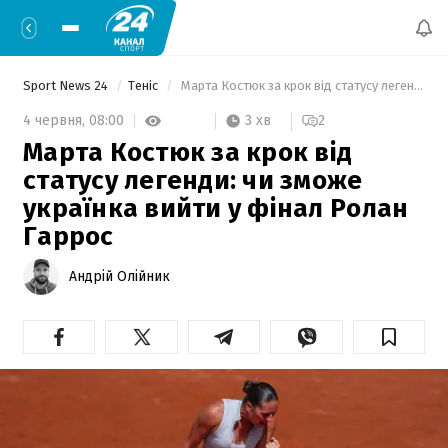
Sport News 24
Теніс
 Марта Костюк за крок від статусу легенди: чи зможе українка вийти у фінал Ролан Гаррос 
3 хв
4 червня,
08:00
2
Марта Костюк за крок від
статусу легенди: чи зможе
українка вийти у фінал Ролан
Гаррос
Андрій Олійник