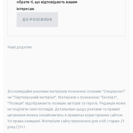
обрати ті, що відповідають вашим
інтересам.
ДО РОЗСИЛОК
Наші додатки:
android
apple
smart tv
samsung smart tv
Всі комерційні рекламні матеріали позначені словами "Спецпроєкт"
чи "Партнерський матеріал". Матеріали з позначкою "Експерт",
"Позиція" відображають позицію авторів та героїв. Редакція може
не поділяти їхніх поглядів. Детальніше щодо реклами та правил
цитування можна ознайомитись в правилах користування сайтом.
Усі права захищені.
Матеріали сайту призначені для осіб старше
21
року (21+)