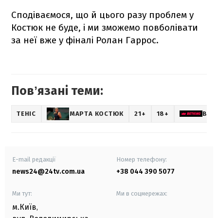
Сподіваємося, що й цього разу проблем у
Костюк не буде, і ми зможемо повболівати
за неї вже у фіналі Ролан Гаррос.
Повʼязані теми:
ТЕНІС
МАРТА КОСТЮК
21+
18+
BET
E-mail редакції
Номер телефону:
news24@24tv.com.ua
+38 044 390 5077
Ми тут:
Ми в соцмережах:
м.Київ
,