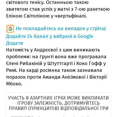
світового тенісу. Останньою такою
звитягою став успіх у матчі з 7-ою ракеткою
Еліною Світоліною у чвертьфіналі.
Не покладайтесь на випадок у стрічці
Додайте 24 Канал у вибрані в Google
Додати
Натомість у Андрєєвої з цим виникають
проблеми: на ґрунті вона вже програвала
Єлені Рибакіній у Штуттгарті і Коко Гофф у
Римі. На харді росіянка також зазнавала
поразок проти Аманди Анісімової і Вікторії
Мбоко.
УЧАСТЬ В АЗАРТНИХ ІГРАХ МОЖЕ ВИКЛИКАТИ
ІГРОВУ ЗАЛЕЖНІСТЬ. ДОТРИМУЙТЕСЬ
ПРАВИЛ (ПРИНЦИПІВ) ВІДПОВІДАЛЬНОЇ ГРИ