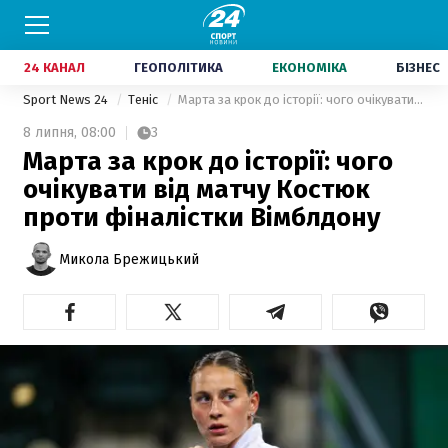
24 КАНАЛ
ГЕОПОЛІТИКА
ЕКОНОМІКА
БІЗНЕС
Sport News 24
Теніс
Марта за крок до історії: чого очікувати від матчу Костюк проти фіналістки Вімблдону
8 липня,
08:00
3
Марта за крок до історії: чого
очікувати від матчу Костюк
проти фіналістки Вімблдону
Микола Брежицький