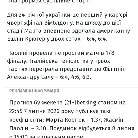
платформах Суспільне Спорт.
Для 24-річної українки це перший у кар'єрі
чвертьфінал Вімблдону. На шляху до цієї
стадії Марта впевнено здолала американку
Ешлін Крюгер у двох сетах – 6:4, 6:4.
Паоліні провела непростий матч в 1/8
фіналу. Італійська тенісистка у трьох
партіях переграла представницю Філіппін
Александру Еалу – 6:4, 4:6, 6:3.
Прогноз букмекера (21+)
betking станом на
22:45 7 липня 2026 року публікує такі
коефіцієнти: Марта Костюк – 1.37, Жасмін
Паоліні – 3.10. Поєдинок відбудеться 8 липня
o 15:00 за київським часом.