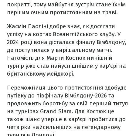
покритті, тому майбутня зустріч стане їхнім
першим очним протистоянням на траві.
Жасмін Паоліні добре знає, як досягати
успіху на кортах Всеанглійського клубу. У
2024 році вона дісталася фіналу Вімблдону,
де поступилася у вирішальному матчі.
Натомість для Марти Костюк нинішній
турнір уже став найуспішнішим у кар'єрі на
британському мейджорі.
Переможниця цього протистояння здобуде
путівку до півфіналу Вімблдону-2026 та
продовжить боротьбу за свій перший титул
на турнірах Grand Slam. Для Костюк це
також шанс уперше в кар'єрі пробитися до
четвірки найсильніших на легендарному
турнірі в Лондоні.