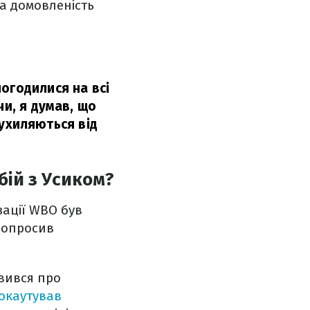
а домовленість
огодилися на всі
чи, я думав, що
е ухиляються від
бій з Усиком?
зації WBO був
попросив
вився про
окаутував