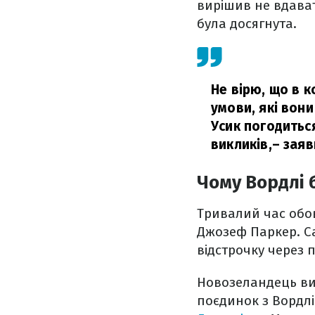
вирішив не вдава
була досягнута.
Не вірю, що в 
умови, які вони
Усик погодиться
викликів,
– зая
Чому Вордлі 
Тривалий час обов
Джозеф Паркер. Са
відстрочку через 
Новозеландець вир
поєдинок з Вордлі