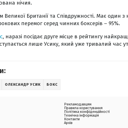
ована нічия.
м Великої Британії та Співдружності. Має один 
рокових перемог серед чинних боксерів – 95%.
c
, наразі посідає друге місце в рейтингу найкращ
оступається лише Усику, який уже тривалий час у
и:
ОЛЕКСАНДР УСИК
БОКС
Рекламодавцям
Правила користування
Політика конфіденційності
Технічна інформація
Контакти
Архів