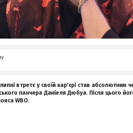
ну
липні втретє у своїй кар'єрі став абсолютним ч
ького панчера Даніеля Дюбуа. Після цього йог
пояса WBO.