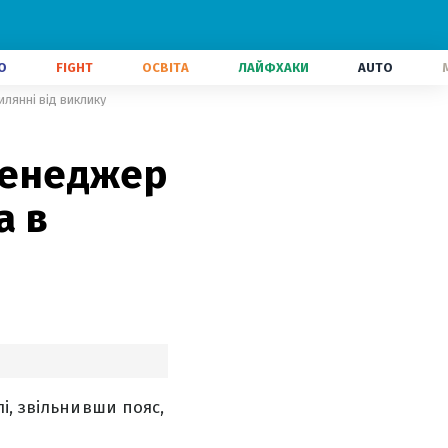
О
FIGHT
ОСВІТА
ЛАЙФХАКИ
AUTO
илянні від виклику
 менеджер
а в
і, звільнивши пояс,