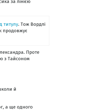
сика за лінією
д титулу
. Тож Вордлі
ик продовжує
Олександра. Проте
ію з Тайсоном
школи й
г, а ще одного