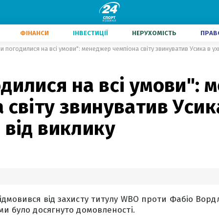
ФІНАНСИ
ІНВЕСТИЦІЇ
НЕРУХОМІСТЬ
ПРАВ
и погодилися на всі умови": менеджер чемпіона світу звинуватив Усика в ух
дилися на всі умови":
 світу звинуватив Усик
 від виклику
ідмовився від захисту титулу WBO проти Фабіо Вордл
ми було досягнуто домовленості.