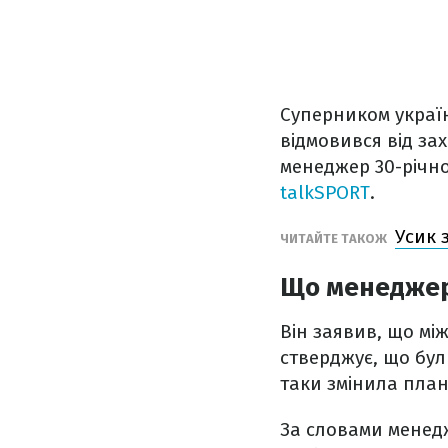
Суперником україн
відмовився від за
менеджер 30-річн
talkSPORT
.
Усик 
ЧИТАЙТЕ ТАКОЖ
Що менеджер 
Він заявив, що м
стверджує, що бул
таки змінила пла
За словами менед