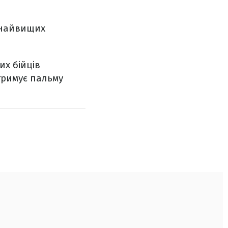
з найвищих
их бійців
тримує пальму