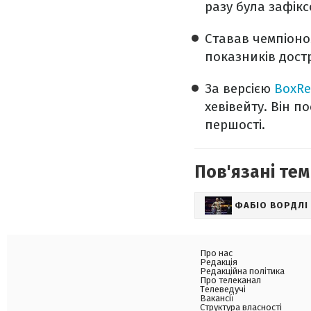
разу була зафікс
Ставав чемпіоно
показників дост
За версією
BoxRe
хевівейту. Він п
першості.
Пов'язані тем
ФАБІО ВОРДЛІ
Про нас
Редакція
Редакційна політика
Про телеканал
Телеведучі
Вакансії
Структура власності