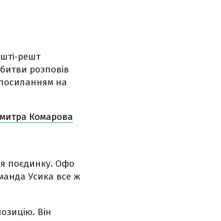
ешті-решт
 битви розповів
 посиланням на
 Дмитра Комарова
я поєдинку. Офо
оманда Усика все ж
озицію. Він