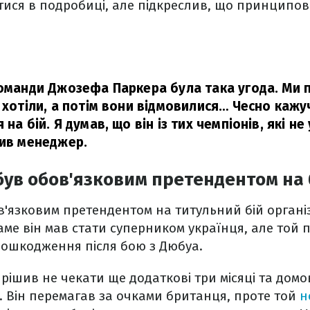
тися в подробиці, але підкреслив, що принципов
команди Джозефа Паркера була така угода. Ми п
 хотіли, а потім вони відмовилися… Чесно кажу
 на бій. Я думав, що він із тих чемпіонів, які н
вив менеджер.
був обов'язковим претендентом на 
'язковим претендентом на титульний бій органі
ме він мав стати суперником українця, але той 
пошкодження після бою з Дюбуа.
ішив не чекати ще додаткові три місяці та домо
. Він перемагав за очками британця, проте той
н