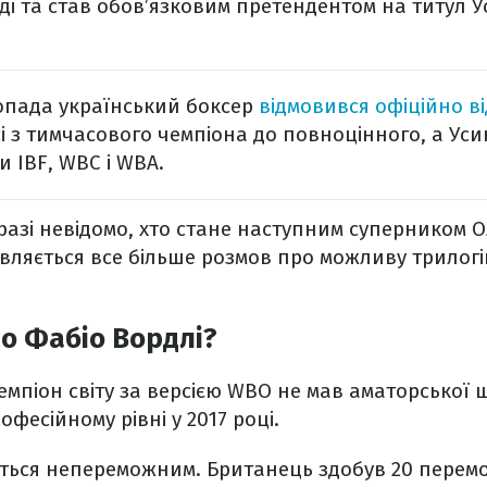
ді та став обов’язковим претендентом на титул У
топада український боксер
відмовився офіційно ві
сі з тимчасового чемпіона до повноцінного, а Ус
 IBF, WBC і WBA.
азі невідомо, хто стане наступним суперником 
являється все більше розмов про можливу трилог
о Фабіо Вордлі?
мпіон світу за версією WBO не мав аматорської 
фесійному рівні у 2017 році.
ється непереможним. Британець здобув 20 перемо