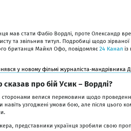
ця мав стати Фабіо Вордлі, проте Олександр вр
хисту та звільнив титул. Подробиці щодо зірваної
ого британця Майкл Офо, повідомляє
24 Канал
із
знявся у новому фільмі журналіста-мандрівника
сказав про бій Усик – Вордлі?
іж сторонами велися перемовини щодо проведенн
и навіть узгоджені умови бою, але після цього к
ни.
жера, представники українця зробили свою проп