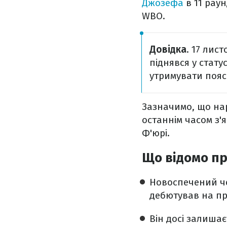
Джозефа
в 11 раун
WBO.
Довідка
. 17 лис
піднявся у стату
утримувати пояси
Зазначимо, що нар
останнім часом з'
Ф'юрі.
Що відомо пр
Новоспечений че
дебютував на про
Він досі залиша