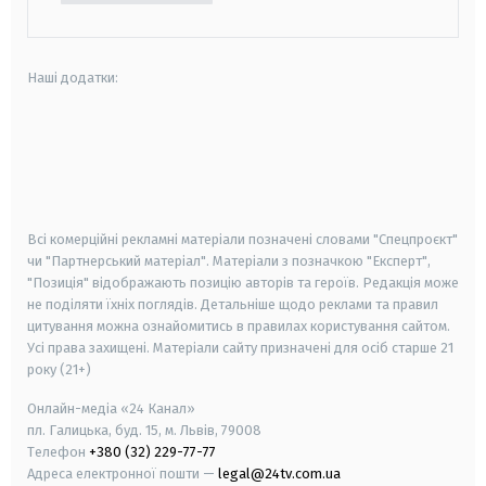
Наші додатки:
android
apple
smart tv
samsung smart tv
Всі комерційні рекламні матеріали позначені словами "Спецпроєкт"
чи "Партнерський матеріал". Матеріали з позначкою "Експерт",
"Позиція" відображають позицію авторів та героїв. Редакція може
не поділяти їхніх поглядів. Детальніше щодо реклами та правил
цитування можна ознайомитись в правилах користування сайтом.
Усі права захищені.
Матеріали сайту призначені для осіб старше
21
року (21+)
Онлайн-медіа «24 Канал»
пл. Галицька, буд. 15, м. Львів, 79008
Телефон
+380 (32) 229-77-77
Адреса електронної пошти —
legal@24tv.com.ua