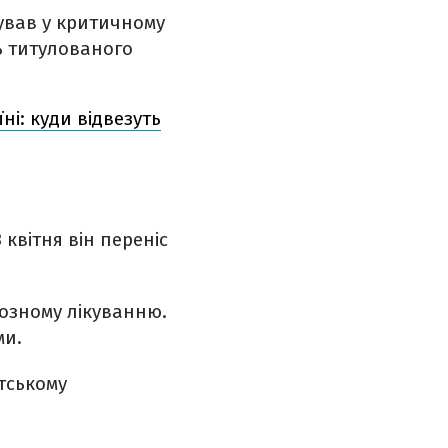
ував у критичному
ть титулованого
і: куди відвезуть
 квітня він переніс
тозному лікуванню.
ми.
стському