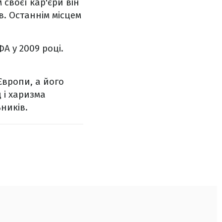
 своєї кар'єри він
в. Останнім місцем
А у 2009 році.
Європи, а його
 і харизма
ників.