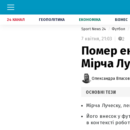
24 КАНАЛ
ГЕОПОЛІТИКА
ЕКОНОМІКА
БІЗНЕС
Sport News 24
Футбол
7 квітня,
21:03
2
Помер е
Мірча Л
Олександра Власов
ОСНОВНІ ТЕЗИ
Мірча Луческу, л
Його внесок у фу
в контексті робо