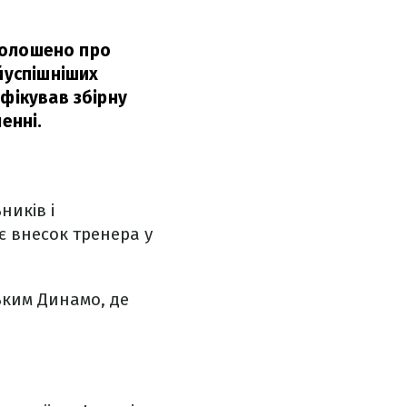
оголошено про
йуспішніших
іфікував збірну
енні.
ників і
є внесок тренера у
ьким Динамо, де