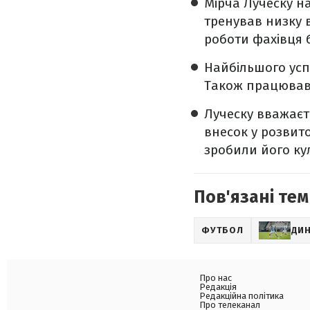
Мірча Луческу на
тренував низку в
роботи фахівця б
Найбільшого успі
Також працював 
Луческу вважаєт
внесок у розвито
зробили його ку
Пов'язані тем
ФУТБОЛ
ДИ
Про нас
Редакція
Редакційна політика
Про телеканал