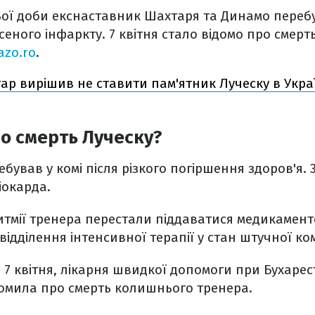
ої доби екснаставник Шахтаря та Динамо переб
есеного інфаркту. 7 квітня стало відомо про смер
azo.ro
.
ар вирішив не ставити пам'ятник Луческу в Україн
о смерть Луческу?
бував у комі після різкого погіршення здоров'я. 3
іокарда.
итмії тренера перестали піддаватися медикамен
відділення інтенсивної терапії у стан штучної ко
і, 7 квітня, лікарня швидкої допомоги при Бухаре
домила про смерть колишнього тренера.