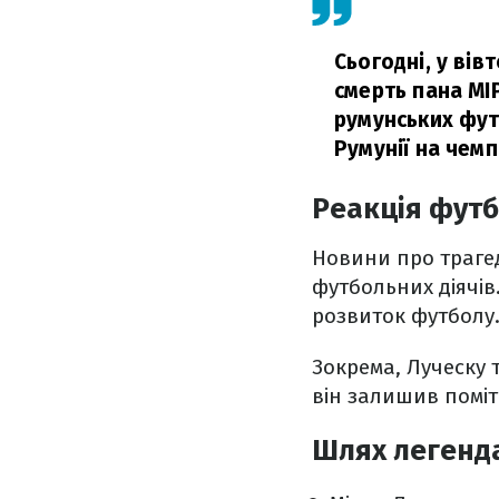
Сьогодні, у вів
смерть пана МІ
румунських фут
Румунії на чемп
Реакція футб
Новини про трагед
футбольних діячів
розвиток футболу
Зокрема, Луческу 
він залишив помітн
Шлях легенд