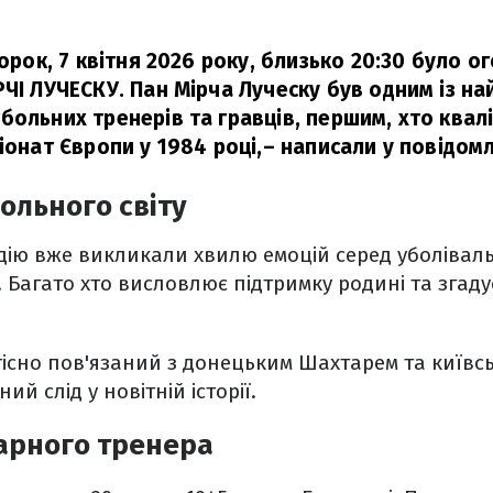
торок, 7 квітня 2026 року, близько 20:30 було 
РЧІ ЛУЧЕСКУ. Пан Мірча Луческу був одним із на
больних тренерів та гравців, першим, хто квал
іонат Європи у 1984 році,
– написали у повідомл
ольного світу
ію вже викликали хвилю емоцій серед уболіваль
. Багато хто висловлює підтримку родині та згаду
.
тісно пов'язаний з донецьким Шахтарем та київс
ий слід у новітній історії.
арного тренера