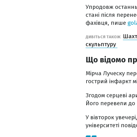
Упродовж останнь
стані після перен
фахівця, пише
gol
Шахт
ДИВІТЬСЯ ТАКОЖ
скульптуру
Що відомо пр
Мірча Луческу пере
гострий інфаркт м
Згодом серцеві ар
Його перевели до 
У вівторок увечер
університеті пові