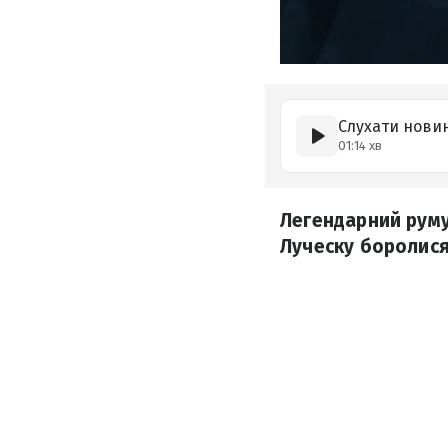
Слухати нови
01:14 хв
Легендарний румун
Луческу боролися 