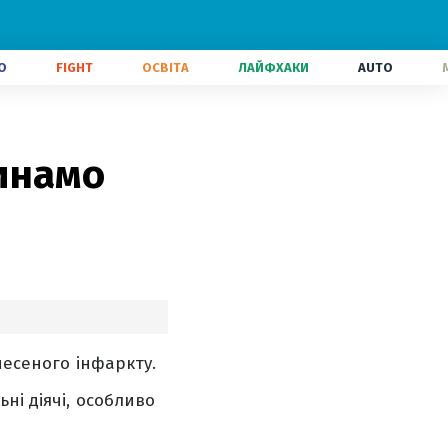
О
FIGHT
ОСВІТА
ЛАЙФХАКИ
AUTO
инамо
несеного інфаркту.
ні діячі, особливо