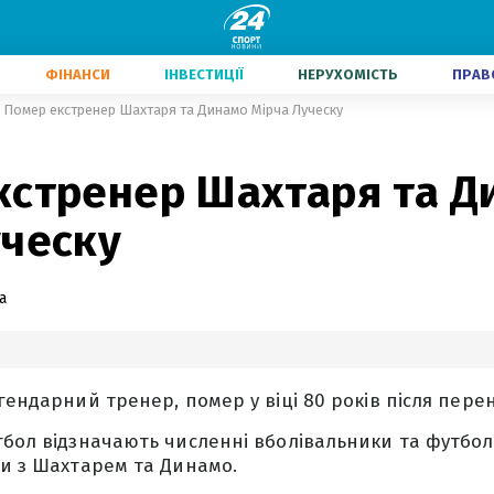
ФІНАНСИ
ІНВЕСТИЦІЇ
НЕРУХОМІСТЬ
ПРАВ
Помер екстренер Шахтаря та Динамо Мірча Луческу
кстренер Шахтаря та Д
уческу
а
егендарний тренер, помер у віці 80 років після пере
тбол відзначають численні вболівальники та футболь
ти з Шахтарем та Динамо.