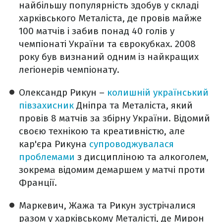
найбільшу популярність здобув у складі
харківського Металіста, де провів майже
100 матчів і забив понад 40 голів у
чемпіонаті України та єврокубках. 2008
року був визнаний одним із найкращих
легіонерів чемпіонату.
Олександр Рикун –
колишній український
півзахисник
Дніпра та Металіста, який
провів 8 матчів за збірну України. Відомий
своєю технікою та креативністю, але
кар'єра Рикуна
супроводжувалася
проблемами
з дисципліною та алкоголем,
зокрема відомим демаршем у матчі проти
Франції.
Маркевич, Жажа та Рикун зустрічалися
разом у харківському Металісті, де Мирон