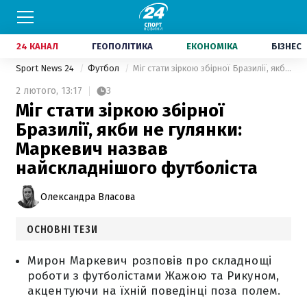
24 КАНАЛ
ГЕОПОЛІТИКА
ЕКОНОМІКА
БІЗНЕС
Sport News 24
Футбол
Міг стати зіркою збірної Бразилії, якби не гулянки: Маркевич назвав найскладнішого футболіста
2 лютого,
13:17
3
Міг стати зіркою збірної
Бразилії, якби не гулянки:
Маркевич назвав
найскладнішого футболіста
Олександра Власова
ОСНОВНІ ТЕЗИ
Мирон Маркевич розповів про складнощі
роботи з футболістами Жажою та Рикуном,
акцентуючи на їхній поведінці поза полем.