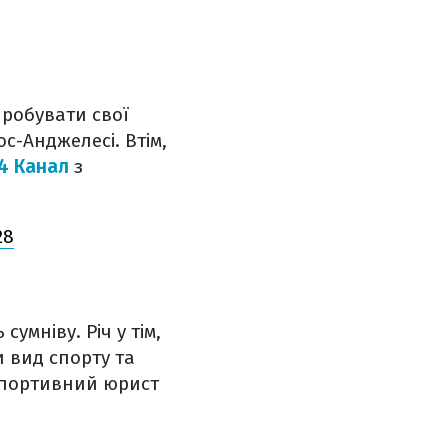
пробувати свої
ос-Анджелесі. Втім,
4 Канал
з
28
умніву. Річ у тім,
и вид спорту та
 спортивний юрист