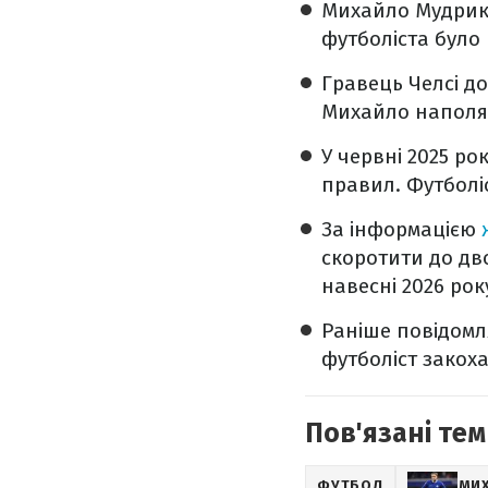
Михайло Мудрик п
футболіста було
Гравець Челсі д
Михайло наполяг
У червні 2025 р
правил. Футболі
За інформацією
скоротити до дв
навесні 2026 рок
Раніше повідом
футболіст закоха
Пов'язані тем
ФУТБОЛ
МИ