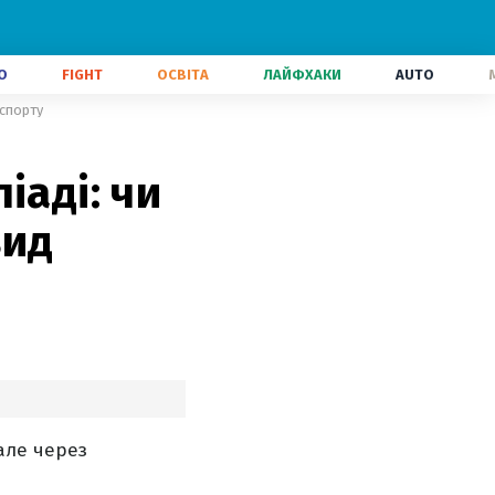
О
FIGHT
ОСВІТА
ЛАЙФХАКИ
AUTO
 спорту
іаді: чи
вид
але через