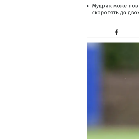
Мудрик може пове
скоротять до двох