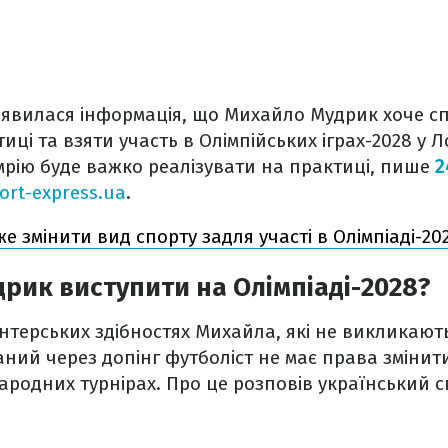
з'явилася інформація, що Михайло Мудрик хоче с
тиці та взяти участь в Олімпійських іграх-2028 у Л
мрію буде важко реалізувати на практиці, пише
2
ort-express.ua
.
е змінити вид спорту задля участі в Олімпіаді-20
рик виступити на Олімпіаді-2028?
нтерських здібностях Михайла, які не викликають с
ний через допінг футболіст не має права змінит
ародних турнірах. Про це розповів український