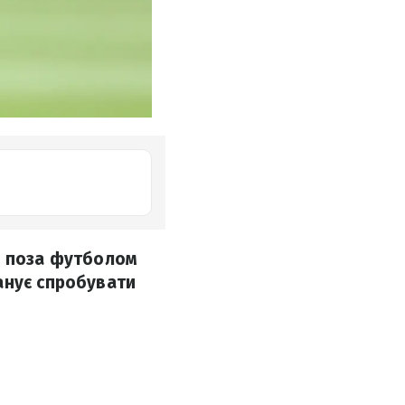
я поза футболом
анує спробувати