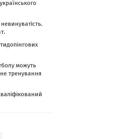
 українського
невинуватість.
т.
нтидопінгових
утболу можуть
чне тренування
кваліфікований