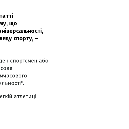
татті
му, що
універсальності,
виду спорту,
–
оден спортсмен або
асове
имчасового
яльності".
егкій атлетиці