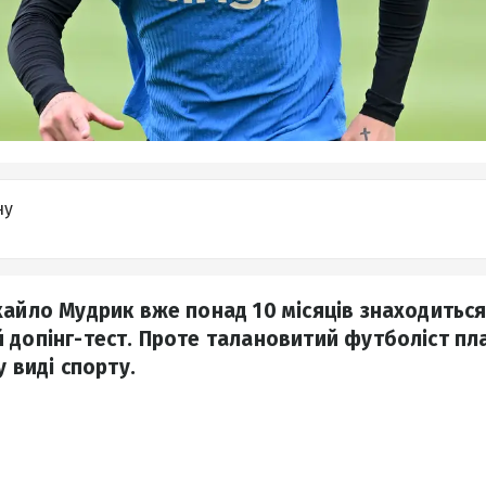
ну
хайло Мудрик вже понад 10 місяців знаходитьс
 допінг-тест. Проте талановитий футболіст пл
у виді спорту.