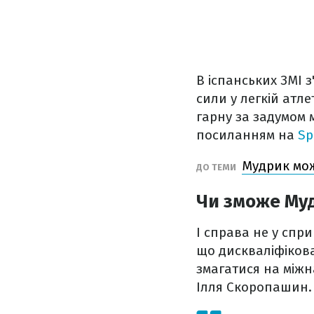
В іспанських ЗМІ 
сили у легкій атле
гарну за задумом 
посиланням на
Sp
Мудрик мож
ДО ТЕМИ
Чи зможе Муд
І справа не у спри
що дискваліфікова
змагатися на міжн
Ілля Скоропашин.