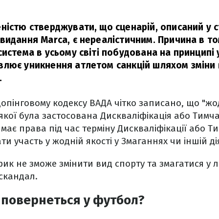
ністю стверджувати, що сценарій, описаний у с
видання Marca, є нереалістичним. Причина в то
истема в усьому світі побудована на принципі 
лює уникнення атлетом санкцій шляхом зміни 
.
допінговому кодексу ВАДА чітко записано, що "ж
якої була застосована Дискваліфікація або Тимч
 має права під час терміну Дискваліфікації або Т
и участь у жодній якості у Змаганнях чи іншій ді
ик не зможе змінити вид спорту та змагатися у л
скандал.
 повернеться у футбол?