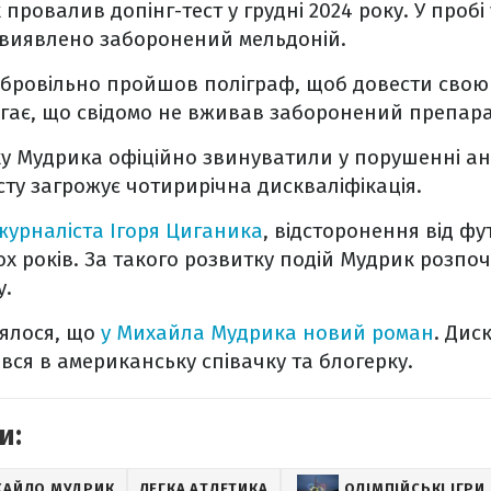
ровалив допінг-тест у грудні 2024 року. У пробі
 виявлено заборонений мельдоній.
обровільно пройшов поліграф, щоб довести свою 
ає, що свідомо не вживав заборонений препара
оку Мудрика офіційно звинуватили у порушенні а
сту загрожує чотирирічна дискваліфікація.
журналіста Ігоря Циганика
, відсторонення від ф
ох років. За такого розвитку подій Мудрик розпо
у.
лялося, що
у Михайла Мудрика новий роман
. Дис
вся в американську співачку та блогерку.
и:
ХАЙЛО МУДРИК
ЛЕГКА АТЛЕТИКА
ОЛІМПІЙСЬКІ ІГРИ