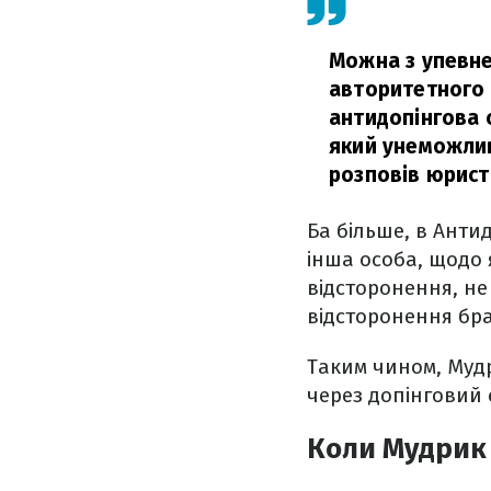
Можна з упевне
авторитетного 
антидопінгова с
який унеможлив
розповів юрист
Ба більше, в Анти
інша особа, щодо 
відсторонення, не
відсторонення брат
Таким чином, Мудр
через допінговий 
Коли Мудрик