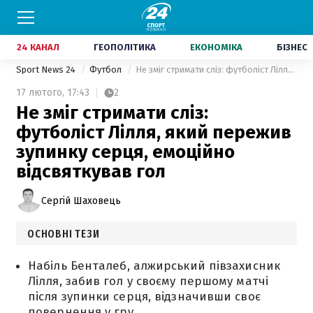
24 КАНАЛ
ГЕОПОЛІТИКА
ЕКОНОМІКА
БІЗНЕС
Sport News 24
Футбол
Не зміг стримати сліз: футболіст Лілля, який пережив зупинку серця, емоційно відсвяткував гол
17 лютого,
17:43
2
Не зміг стримати сліз:
футболіст Лілля, який пережив
зупинку серця, емоційно
відсвяткував гол
Сергій Шаховець
ОСНОВНІ ТЕЗИ
Набіль Бенталеб, алжирський півзахисник
Лілля, забив гол у своєму першому матчі
після зупинки серця, відзначивши своє
повернення у гру.