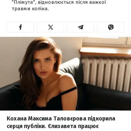
"Плімута", відновлюється після важкої
травми коліна.
Кохана Максима Таловєрова підкорила
серця публіки. Єлизавета працює