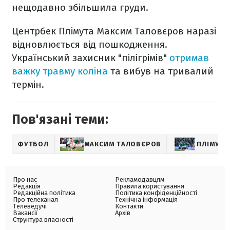
нещодавно збільшила груди.
Центрбек Плімута Максим Таловєров наразі
відновлюється від пошкодження.
Український захисник "пілігрімів"
отримав
важку травму коліна
та вибув на тривалий
термін.
Пов'язані теми:
ФУТБОЛ
МАКСИМ ТАЛОВЄРОВ
ПЛІМУТ
Про нас
Рекламодавцям
Редакція
Правила користування
Редакційна політика
Політика конфіденційності
Про телеканал
Технічна інформація
Телеведучі
Контакти
Вакансії
Архів
Структура власності