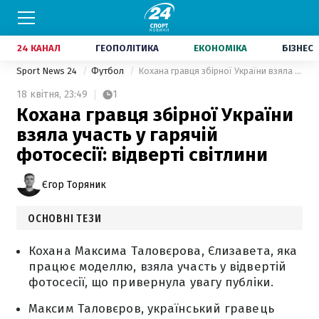
24 КАНАЛ
ГЕОПОЛІТИКА
ЕКОНОМІКА
БІЗНЕС
Sport News 24
Футбол
Кохана гравця збірної України взяла участь у гарячій фотосесії: відверті світлини
18 квітня,
23:49
1
Кохана гравця збірної України
взяла участь у гарячій
фотосесії: відверті світлини
Єгор Торяник
ОСНОВНІ ТЕЗИ
Кохана Максима Таловєрова, Єлизавета, яка
працює моделлю, взяла участь у відвертій
фотосесії, що привернула увагу публіки.
Максим Таловєров, український гравець