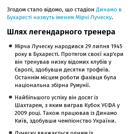
Згодом стало відомо, що стадіон
Динамо в
Бухаресті назвуть іменем Мірчі Луческу
.
Шлях легендарного тренера
Мірча Луческу народився 29 липня 1945
року в Бухаресті. Протягом своєї кар'єри
він тренував низку відомих клубів у
Європі, здобувши десятки трофеїв.
Останнім місцем роботи фахівця була
національна збірна Румунії.
Найбільшого успіху він досяг із
Шахтарем, з яким виграв Кубок УЄФА у
2009 році. Також працював із Динамо
Київ, здобувши чемпіонство України.
Луческу вважається одним із