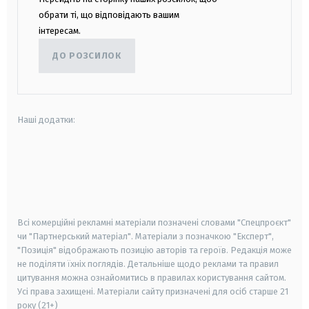
обрати ті, що відповідають вашим
інтересам.
ДО РОЗСИЛОК
Наші додатки:
android
apple
smart tv
samsung smart tv
Всі комерційні рекламні матеріали позначені словами "Спецпроєкт"
чи "Партнерський матеріал". Матеріали з позначкою "Експерт",
"Позиція" відображають позицію авторів та героїв. Редакція може
не поділяти їхніх поглядів. Детальніше щодо реклами та правил
цитування можна ознайомитись в правилах користування сайтом.
Усі права захищені.
Матеріали сайту призначені для осіб старше
21
року (21+)