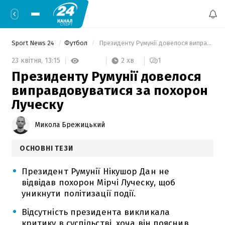
Sport News 24
Футбол
 Президенту Румунії довелося виправдовуватися за похорон Луческу 
2 хв
23 квітня,
13:15
1
Президенту Румунії довелося
виправдовуватися за похорон
Луческу
Микола Брежицький
ОСНОВНІ ТЕЗИ
Президент Румунії Нікушор Дан не
відвідав похорон Мірчі Луческу, щоб
уникнути політизації події.
Відсутність президента викликала
критику в суспільстві, хоча він пояснив,