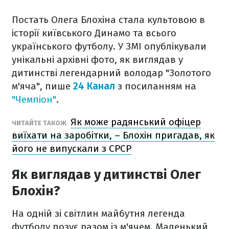
Постать Олега Блохіна стала культовою в
історії київського Динамо та всього
українського футболу. У ЗМІ опублікували
унікальні архівні фото, як виглядав у
дитинстві легендарний володар "Золотого
м'яча", пише
24 Канал
з посиланням на
"Чемпіон"
.
Як може радянський офіцер
ЧИТАЙТЕ ТАКОЖ
виїхати на заробітки, – Блохін пригадав, як
його не випускали з СРСР
Як виглядав у дитинстві Олег
Блохін?
На одній зі світлин майбутня легенда
футболу позує разом із м'ячем. Маленький