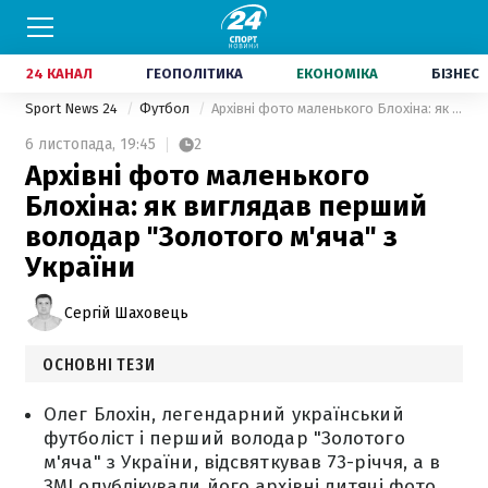
24 КАНАЛ
ГЕОПОЛІТИКА
ЕКОНОМІКА
БІЗНЕС
Sport News 24
Футбол
Архівні фото маленького Блохіна: як виглядав перший володар "Золотого м'яча" з України
6 листопада,
19:45
2
Архівні фото маленького
Блохіна: як виглядав перший
володар "Золотого м'яча" з
України
Сергій Шаховець
ОСНОВНІ ТЕЗИ
Олег Блохін, легендарний український
футболіст і перший володар "Золотого
м'яча" з України, відсвяткував 73-річчя, а в
ЗМІ опублікували його архівні дитячі фото.