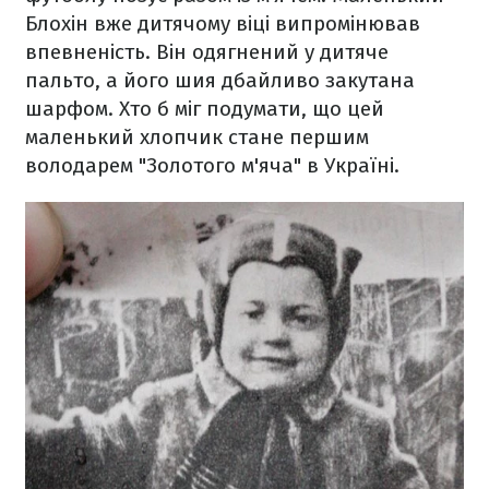
Блохін вже дитячому віці випромінював
впевненість. Він одягнений у дитяче
пальто, а його шия дбайливо закутана
шарфом. Хто б міг подумати, що цей
маленький хлопчик стане першим
володарем "Золотого м'яча" в Україні.