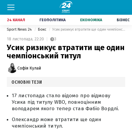
24 КАНАЛ
ГЕОПОЛІТИКА
ЕКОНОМІКА
БІЗНЕС
Sport News 24
Бокс
Усик ризикує втратити ще один чемпіонський титул
18 листопада,
22:20
3
Усик ризикує втратити ще один
чемпіонський титул
Софія Кулай
ОСНОВНІ ТЕЗИ
17 листопада стало відомо про відмову
Усика під титулу WBO, повноцінним
володарем якого тепер став Фабіо Вордлі.
Олександр може втратити ще один
чемпіонський титул.