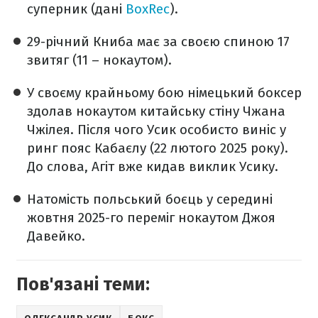
суперник (дані
BoxRec
).
29-річний Книба має за своєю спиною 17
звитяг (11 – нокаутом).
У своєму крайньому бою німецький боксер
здолав нокаутом китайську стіну Чжана
Чжілея. Після чого Усик особисто виніс у
ринг пояс Кабаєлу (22 лютого 2025 року).
До слова, Агіт вже кидав виклик Усику.
Натомість польський боєць у середині
жовтня 2025-го переміг нокаутом Джоя
Давейко.
Пов'язані теми: