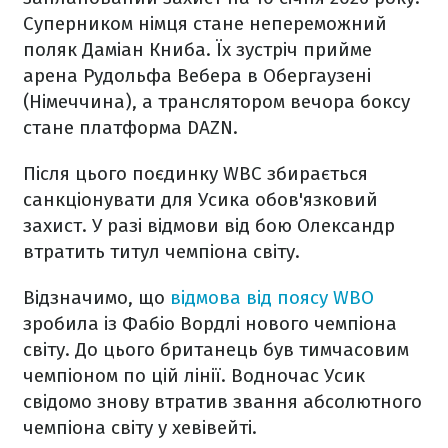
Суперником німця стане непереможний
поляк Даміан Книба. Їх зустріч прийме
арена Рудольфа Вебера в Обергаузені
(Німеччина), а транслятором вечора боксу
стане платформа DAZN.
Після цього поєдинку WBC збирається
санкціонувати для Усика обов'язковий
захист. У разі відмови від бою Олександр
втратить титул чемпіона світу.
Відзначимо, що
відмова від поясу WBO
зробила із Фабіо Вордлі нового чемпіона
світу. До цього британець був тимчасовим
чемпіоном по цій лінії. Водночас Усик
свідомо знову втратив звання абсолютного
чемпіона світу у хевівейті.