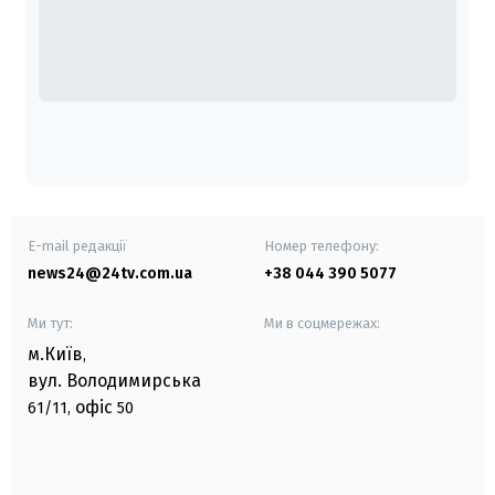
E-mail редакції
Номер телефону:
news24@24tv.com.ua
+38 044 390 5077
Ми тут:
Ми в соцмережах:
м.Київ
,
вул. Володимирська
офіс
61/11,
50