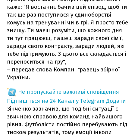
каже: "Я востаннє бачив цей епізод, щоб ти
так ще раз поступився у єдиноборстві
комусь на тренуванні чи в грі. Я просто тебе
знищу. Ти маєш розуміти, що кожного дня
ти тут працюєш, пашеш заради своєї сім'ї,
заради свого контракту, заради людей, які
тебе підтримують. З цього все складається і
переноситься на гру",
– передав слова Компані гравець збірної
України.
Не пропускайте важливі сповіщення
Підпишіться на 24 Канал у Telegram
Додати
Зінченко зазначив, що подібні ситуації є
звичною справою для команд найвищого
рівня. Футболісти постійно перебувають під
тиском результатів, тому емоції інколи