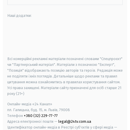
Наші додатки:
android
apple
smart tv
samsung smart tv
Всі комерційні рекламні матеріали позначені словами "Спецпроєкт"
чи "Партнерський матеріал". Матеріали з позначкою "Експерт",
"Позиція" відображають позицію авторів та героїв. Редакція може
не поділяти їхніх поглядів. Детальніше щодо реклами та правил
цитування можна ознайомитись в правилах користування сайтом.
Усі права захищені.
Матеріали сайту призначені для осіб старше
21
року (21+)
Онлайн-медіа «24 Канал»
пл. Галицька, буд. 15, м. Львів, 79008
Телефон
+380 (32) 229-77-77
Адреса електронної пошти —
legal@24tv.com.ua
Ідентифікатор онлайн-медіа в Реєстрі суб'єктів у сфері медіа —