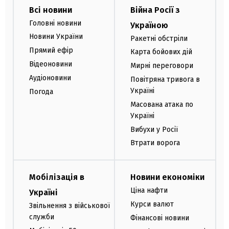
Всі новини
Війна Росії з
Головні новини
Україною
Новини України
Ракетні обстріли
Прямий ефір
Карта бойових дій
Відеоновини
Мирні переговори
Аудіоновини
Повітряна тривога в
Україні
Погода
Масована атака по
Україні
Вибухи у Росії
Втрати ворога
Мобілізація в
Новини економіки
Ціна нафти
Україні
Курси валют
Звільнення з військової
служби
Фінансові новини