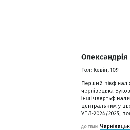
Олександрія 
Гол: Кевін, 109
Перший півфіналіс
чернівецька Букови
інші чвертьфінали
центральним у цьо
УПЛ-2024/2025, п
Чернівецьк
ДО ТЕМИ