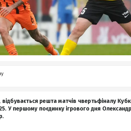
ну
я, відбувається решта матчів чвертьфіналу Кубк
5. У першому поєдинку ігрового дня Олександ
р.