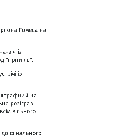
арлона Гомеса на
а-віч із
 "гірників".
трічі із
и штрафний на
ьно розіграв
всім вільного
а до фінального