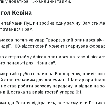
ік у додаткові 15-хвилинні тайми.
гол Кевіна
и таймами Пушич зробив одну заміну. Замість М
а" з'явився Грам.
рмаков потягнув удар Траоре, який опинився віч-н
ндрії. 100-відсотковий момент змарнував форвард
 екстратайму Алісон опинився на газоні після зус
о пенальті для "гірників".
 Смирний грубо сфолив на Бондаренку, привізш
ий став гольовим для донеччан. Шахтар оригінал
 не став робити верхову передачу, а віддав на зо
ив Шостака та вивів гостей уперед 0:1.
оманда Ротаня відігратись, але засмутити Різник