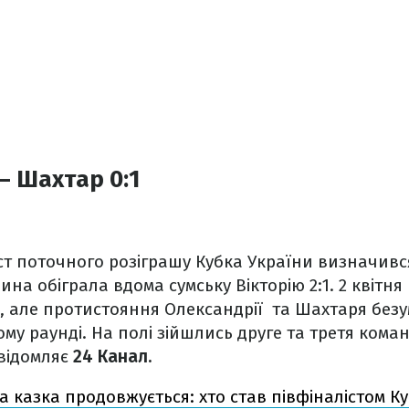
– Шахтар 0:1
т поточного розіграшу Кубка України визначився
на обіграла вдома сумську Вікторію 2:1. 2 квітня
, але протистояння Олександрії та Шахтаря без
му раунді. На полі зійшлись друге та третя кома
овідомляє
24 Канал.
а казка продовжується: хто став півфіналістом Ку