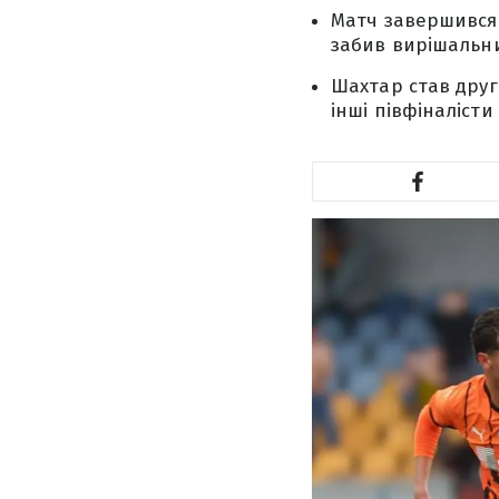
Матч завершився 
забив вирішальни
Шахтар став други
інші півфіналісти