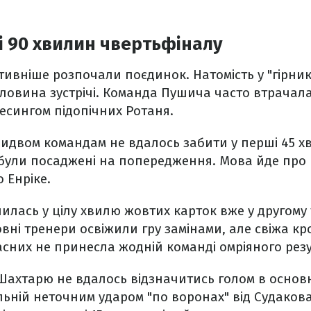
ні 90 хвилин чвертьфіналу
тивніше розпочали поєдинок. Натомість у "гірник
овина зустрічі. Команда Пушича часто втрачала 
есингом підопічних Ротаня.
идвом командам не вдалось забити у перші 45 хв
 були посаджені на попередження. Мова йде про 
 Енріке.
илась у цілу хвилю жовтих карток вже у другому т
вні тренери освіжили гру замінами, але свіжа кр
пасних не принесла жодній команді омріяного резу
і Шахтарю не вдалось відзначитись голом в осно
льній неточним ударом "по воронах" від Судакова