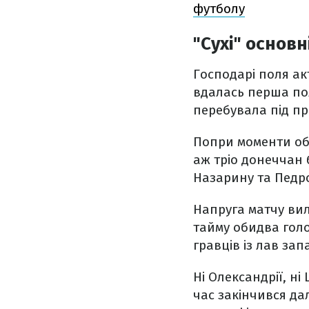
футболу
"Сухі" основ
Господарі поля ак
вдалась перша пол
перебувала під пр
Попри моменти об
аж тріо донеччан
Назарину та Педро
Напруга матчу вил
тайму обидва голо
гравців із лав за
Ні Олександрії, н
час закінчився да