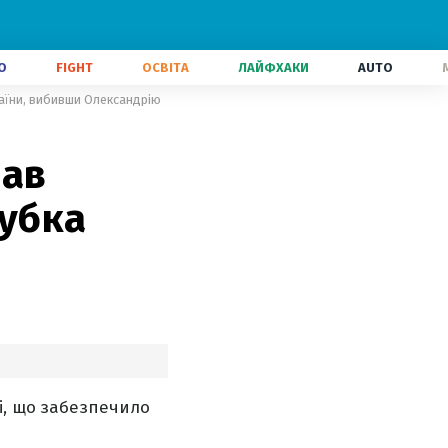
О
FIGHT
ОСВІТА
ЛАЙФХАКИ
AUTO
раїни, вибивши Олександрію
вав
Кубка
і, що забезпечило