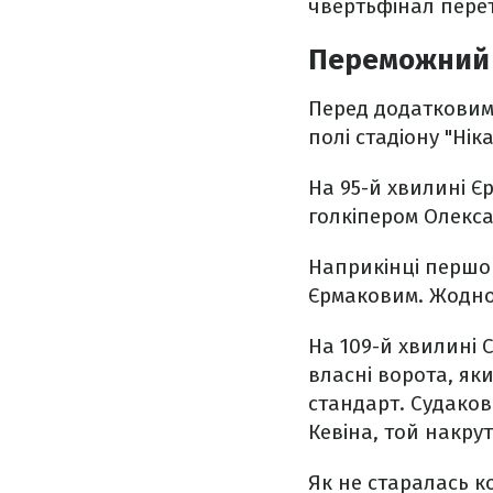
чвертьфінал перет
Переможний 
Перед додатковим
полі стадіону "Нік
На 95-й хвилині Є
голкіпером Олекса
Наприкінці першого
Єрмаковим. Жодног
На 109-й хвилині
власні ворота, як
стандарт. Судаков
Кевіна, той накрут
Як не старалась к