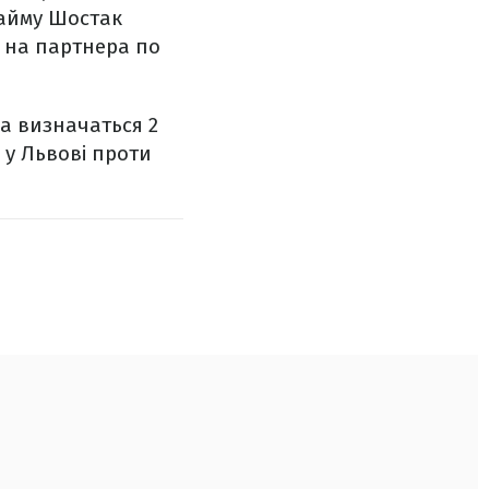
тайму Шостак
у на партнера по
ва визначаться 2
 у Львові проти