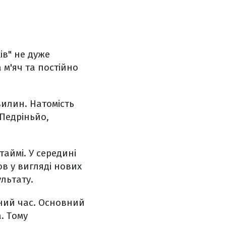
ів" не дуже
м'яч та постійно
илин. Натомість
Педріньйо,
аймі. У середині
ов у вигляді нових
льтату.
вний час. Основний
. Тому