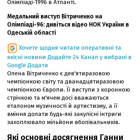
Олімпіаді-1996 в Атланті.
Медальний виступ Вітриченко на
Олімпіаді-96: дивіться відео НОК України в
Одеській області
Хочете щодня читати оперативні та
якісні новини
Додайте 24 Канал у вибрані в
Google
Додати
Олена Вітриченко є дев'ятиразовою
чемпіонкою світу та дванадцятиразовою
чемпіонкою Європи. Її виступи з коронною
стрічкою та м'ячем досі вважаються
еталоном музичності й артистизму, а її
вміння долати будь-які закулісні інтриги
захоплювало мільйони вболівальників.
Які основні досягнення Ганни