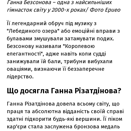
Ганна Безсонова – одна з найсильніших
гімнасток світу у 2000-х роках/ Фото Epueo
Її легендарний обруч під музику з
"Лебединого озера" або емоційні вправи з
булавами змушували затамувати подих.
Безсонову називали "Королевою
елегантності", адже навіть коли судді
занижували їй бали, трибуни вибухали
оваціями, визнаючи її беззаперечне
лідерство.
Що досягла Ганна Різатдінова?
Ганна Різатдінова довела всьому світу, що
праця та абсолютна відданість своїй справі
здатні підкорити будь-які вершини. Її піком
кар'єри стала заслужена бронзова медаль