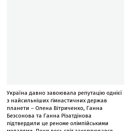
Україна давно завоювала репутацію однієї
з найсильніших гімнастичних держав
планети – Олена Вітриченко, Ганна
Безсонова та Ганна Різатдінова
підтвердили це реноме олімпійськими
медалями. Поки весь світ захоплювався