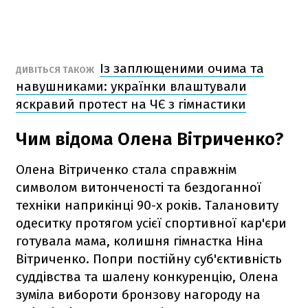
Із заплющеними очима та
ДИВІТЬСЯ ТАКОЖ
навушниками: українки влаштували
яскравий протест на ЧЄ з гімнастики
Чим відома Олена Вітриченко?
Олена Вітриченко стала справжнім
символом витонченості та бездоганної
техніки наприкінці 90-х років. Талановиту
одеситку протягом усієї спортивної кар'єри
готувала мама, колишня гімнастка Ніна
Вітриченко. Попри постійну суб'єктивність
суддівства та шалену конкуренцію, Олена
зуміла вибороти бронзову нагороду на