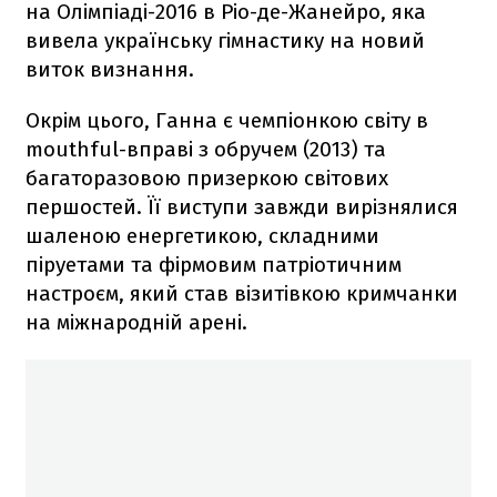
на Олімпіаді-2016 в Ріо-де-Жанейро, яка
вивела українську гімнастику на новий
виток визнання.
Окрім цього, Ганна є чемпіонкою світу в
mouthful-вправі з обручем (2013) та
багаторазовою призеркою світових
першостей. Її виступи завжди вирізнялися
шаленою енергетикою, складними
піруетами та фірмовим патріотичним
настроєм, який став візитівкою кримчанки
на міжнародній арені.