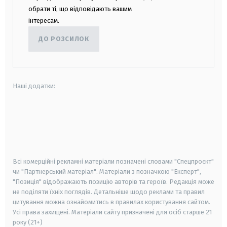
обрати ті, що відповідають вашим
інтересам.
ДО РОЗСИЛОК
Наші додатки:
android
apple
smart tv
samsung smart tv
Всі комерційні рекламні матеріали позначені словами "Спецпроєкт"
чи "Партнерський матеріал". Матеріали з позначкою "Експерт",
"Позиція" відображають позицію авторів та героїв. Редакція може
не поділяти їхніх поглядів. Детальніше щодо реклами та правил
цитування можна ознайомитись в правилах користування сайтом.
Усі права захищені.
Матеріали сайту призначені для осіб старше
21
року (21+)