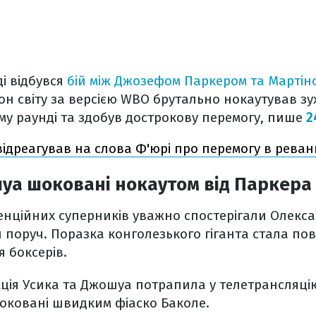
ді відбувся
бій між Джозефом Паркером та Мартін
н світу за версією WBO брутально нокаутував зу
му раунді та здобув дострокову перемогу, пише
2
відреагував на слова Ф'юрі про перемогу в реван
уа шоковані нокаутом від Паркера
нційних суперників уважно спостерігали Олекса
и поруч. Поразка конголезького гіганта стала по
 боксерів.
ія Усика та Джошуа потрапила у телетрансляцію
оковані швидким фіаско Баколе.