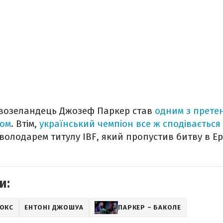
возеландець Джозеф Паркер став
одним з претен
ком
. Втім,
український чемпіон все ж сподівається 
володарем титулу IBF, який пропустив битву в Ер-
и:
ОКС
ЕНТОНІ ДЖОШУА
ПАРКЕР – БАКОЛЕ