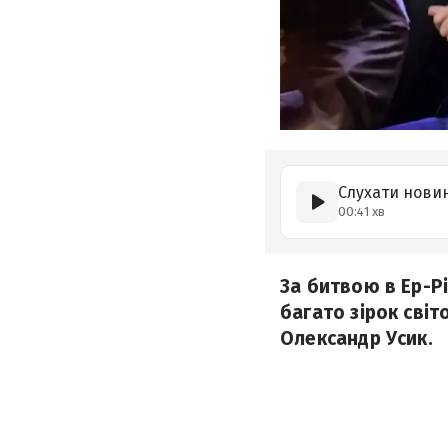
Слухати нови
00:41 хв
За битвою в Ер-Р
багато зірок світ
Олександр Усик.