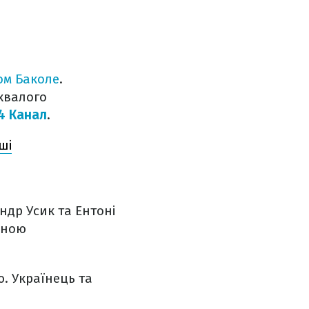
ом Баколе
.
хвалого
4 Канал
.
ші
ндр Усик та Ентоні
вною
. Українець та