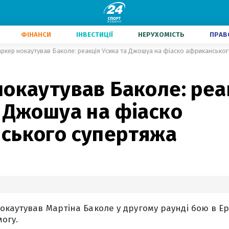
ФІНАНСИ
ІНВЕСТИЦІЇ
НЕРУХОМІСТЬ
ПРАВ
ркер нокаутував Баколе: реакція Усика та Джошуа на фіаско африкансько
окаутував Баколе: реа
 Джошуа на фіаско
ського супертяжа
каутував Мартіна Баколе у другому раунді бою в Ер-
огу.