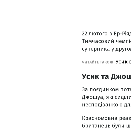
22 лютого в Ер-Рія
Тимчасовий чемпіо
суперника у друго
Усик 
ЧИТАЙТЕ ТАКОЖ
Усик та Джош
За поєдинком поте
Джошуа, які сиділ
несподіванкою для
Красномовна реакц
британець були ш