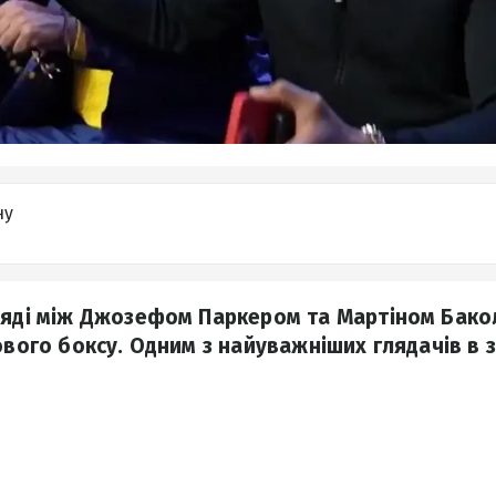
ну
іяді між Джозефом Паркером та Мартіном Бако
ового боксу. Одним з найуважніших глядачів в з