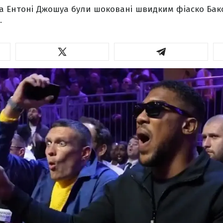
а Ентоні Джошуа були шоковані швидким фіаско Бак
.