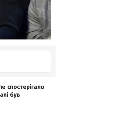
ле спостерігало
алі був