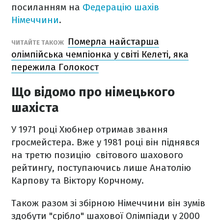
посиланням на
Федерацію шахів
Німеччини
.
Померла найстарша
ЧИТАЙТЕ ТАКОЖ
олімпійська чемпіонка у світі Келеті, яка
пережила Голокост
Що відомо про німецького
шахіста
У 1971 році Хюбнер отримав звання
гросмейстера. Вже у 1981 році він піднявся
на третю позицію світового шахового
рейтингу, поступаючись лише Анатолію
Карпову та Віктору Корчному.
Також разом зі збірною Німеччини він зумів
здобути "срібло" шахової Олімпіади у 2000