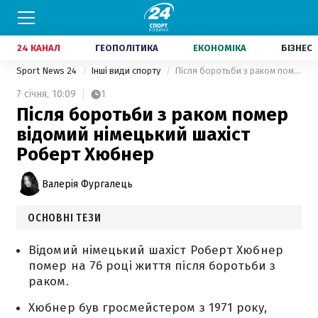
24 КАНАЛ
ГЕОПОЛІТИКА
ЕКОНОМІКА
БІЗНЕС
Sport News 24
Інші види спорту
Після боротьби з раком помер відомий німецький шахіст Роберт Хюбнер
7 січня,
10:09
1
Після боротьби з раком помер
відомий німецький шахіст
Роберт Хюбнер
Валерія Фургалець
ОСНОВНІ ТЕЗИ
Відомий німецький шахіст Роберт Хюбнер
помер на 76 році життя після боротьби з
раком.
Хюбнер був гросмейстером з 1971 року,