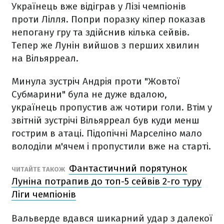
Українець вже відіграв у Лізі чемпіонів
проти Лілля. Попри поразку кіпер показав
непогану гру та здійснив кілька сейвів.
Тепер же Лунін вийшов з перших хвилин
на Вільярреал.
Минула зустріч Андрія проти "Жовтої
Субмарини" була не дуже вдалою,
українець пропустив аж чотири голи. Втім у
звітній зустрічі Вільярреал був куди менш
гострим в атаці. Підопічні Марселіно мало
володіли м'ячем і пропустили вже на старті.
Фантастичний порятунок
ЧИТАЙТЕ ТАКОЖ
Луніна потрапив до топ-5 сейвів 2-го туру
Ліги чемпіонів
Вальверде вдався шикарний удар з далекої