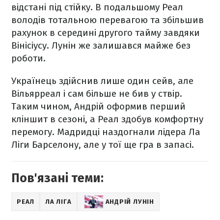
відстані під стійку. В подальшому Реал
володів тотальною перевагою та збільшив
рахунок в середині другого тайму завдяки
Вінісіусу. Лунін же залишався майже без
роботи.
Українець здійснив лише один сейв, але
Вільярреал і сам більше не бив у ствір.
Таким чином, Андрій оформив перший
кліншит в сезоні, а Реал здобув комфортну
перемогу. Мадридці наздогнали лідера Ла
Ліги Барселону, але у тої ще гра в запасі.
Пов'язані теми:
РЕАЛ
ЛА ЛІГА
АНДРІЙ ЛУНІН