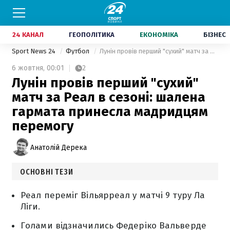
24 КАНАЛ
ГЕОПОЛІТИКА
ЕКОНОМІКА
БІЗНЕС
Sport News 24
Футбол
Лунін провів перший "сухий" матч за Реал в сезоні: шалена гармата принесла мадридцям перемогу
6 жовтня,
00:01
2
Лунін провів перший "сухий"
матч за Реал в сезоні: шалена
гармата принесла мадридцям
перемогу
Анатолій Дерека
ОСНОВНІ ТЕЗИ
Реал переміг Вільярреал у матчі 9 туру Ла
Ліги.
Голами відзначились Федеріко Вальверде