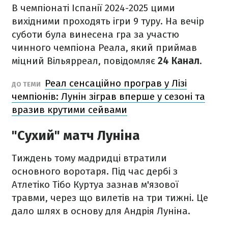
В чемпіонаті Іспанії 2024-2025 цими
вихідними проходять ігри 9 туру. На вечір
суботи була винесена гра за участю
чинного чемпіона Реала, який приймав
міцний Вільярреал, повідомляє
24 Канал
.
Реал сенсаційно програв у Лізі
ДО ТЕМИ
чемпіонів: Лунін зіграв вперше у сезоні та
вразив крутими сейвами
"Сухий" матч Луніна
Тиждень тому мадридці втратили
основного воротаря. Під час дербі з
Атлетіко Тібо Куртуа зазнав м'язової
травми, через що вилетів на три тижні. Це
дало шлях в основу для Андрія Луніна.