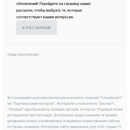
обновлений! Перейдите на страницу наших
рассылок, чтобы выбрать те, которые
соответствуют вашим интересам.
К РАССЫЛКАМ
Наши приложения:
android
apple
smart tv
samsung smart tv
Всі комерційні рекламні матеріали позначені словами "Спецпроєкт"
чи "Партнерський матеріал". Матеріали з позначкою "Експерт",
"Позиція" відображають позицію авторів та героїв. Редакція може
не поділяти їхніх поглядів. Детальніше щодо реклами та правил
цитування можна ознайомитись в правилах користування сайтом.
Усі права захищені.
Матеріали сайту призначені для осіб старше
21