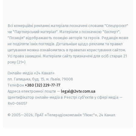
smart tv
samsung smart tv
Всі комерційні рекламні матеріали позначені словами "Спецпроєкт"
чи "Партнерський матеріал". Матеріали з позначкою "Експерт",
"Позиція" відображають позицію авторів та героїв. Редакція може
не поділяти їхніх поглядів. Детальніше щодо реклами та правил
цитування можна ознайомитись в правилах користування сайтом.
Усі права захищені.
Матеріали сайту призначені для осіб старше
21
року (21+)
Онлайн-медіа «24 Канал»
пл. Галицька, буд. 15, м. Львів, 79008
Телефон
+380 (32) 229-77-77
Адреса електронної пошти —
legal@24tv.com.ua
Ідентифікатор онлайн-медіа в Реєстрі суб'єктів у сфері медіа —
R40-06057
© 2005—2026,
ПрАТ «Телерадіокомпанія "Люкс"», 24 Канал.