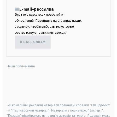
E-mail-рассылка
Будьте в курсе всех новостей и
обновлений! Перейдите на страницу наших
рассылок, чтобы выбрать те, которые
соответствуют вашим интересам.
К РАССЫЛКАМ
Наши приложения:
android
apple
smart tv
samsung smart tv
Всі комерційні рекламні матеріали позначені словами "Спецпроєкт"
чи "Партнерський матеріал". Матеріали з позначкою "Експерт",
"Позиція" відображають позицію авторів та героїв. Редакція може