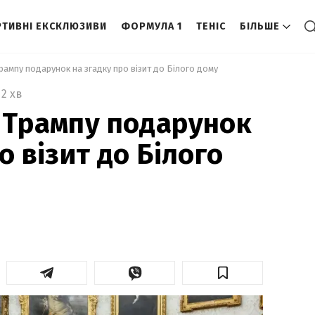
ТИВНІ ЕКСКЛЮЗИВИ
ФОРМУЛА 1
ТЕНІС
БІЛЬШЕ
рампу подарунок на згадку про візит до Білого дому 
2 хв
 Трампу подарунок
о візит до Білого