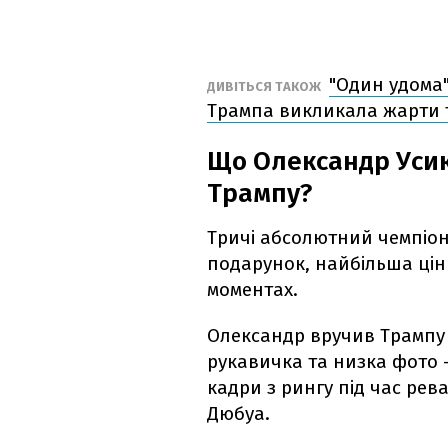
"Один удома" 
ДИВІТЬСЯ ТАКОЖ
Трампа викликала жарти 
Що Олександр Уси
Трампу?
Тричі абсолютний чемпіон
подарунок, найбільша цінн
моментах.
Олександр вручив Трампу 
рукавичка та низка фото 
кадри з рингу під час рев
Дюбуа.