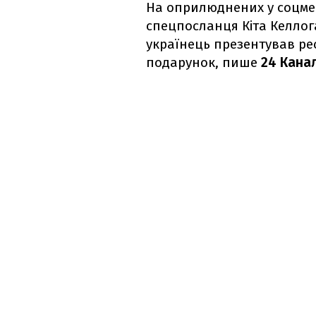
На оприлюднених у соцмер
спецпосланця Кіта Келлог
українець презентував р
подарунок, пише
24 Кана