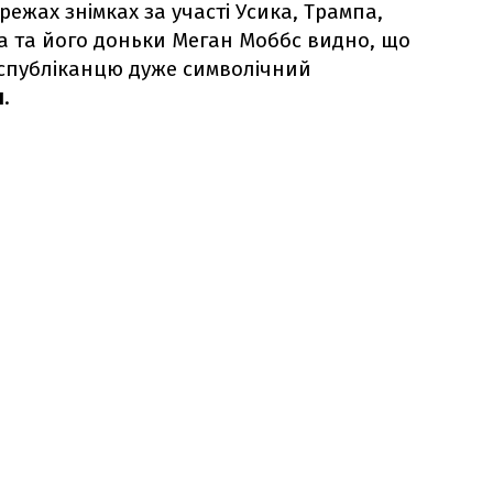
ежах знімках за участі Усика, Трампа,
а та його доньки Меган Моббс видно, що
еспубліканцю дуже символічний
л
.