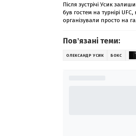
Після зустрічі Усик залиш
був гостем на турнірі UFC
організували просто на га
Повʼязані теми:
ОЛЕКСАНДР УСИК
БОКС