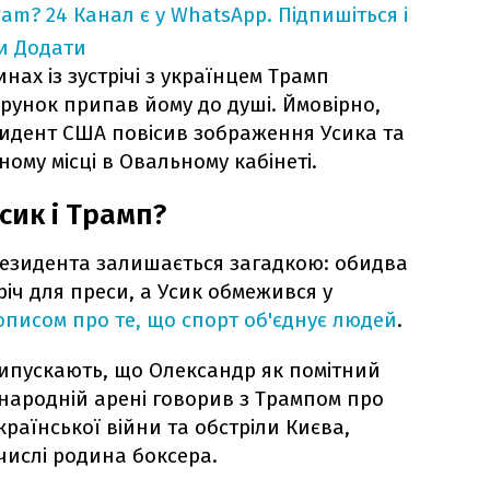
ram?
24 Канал є у WhatsApp. Підпишіться і
и
Додати
инах із зустрічі з українцем Трамп
арунок припав йому до душі. Ймовірно,
езидент США повісив зображення Усика та
ному місці в Овальному кабінеті.
сик і Трамп?
резидента залишається загадкою: обидва
іч для преси, а Усик обмежився у
описом про те, що спорт об'єднує людей
.
ипускають, що Олександр як помітний
народній арені говорив з Трампом про
раїнської війни та обстріли Києва,
 числі родина боксера.