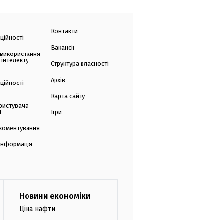
Контакти
ційності
Вакансії
 використання
 інтелекту
Структура власності
Архів
ційності
Карта сайту
ристувача
и
Ігри
коментування
 інформація
Новини економіки
Ціна нафти