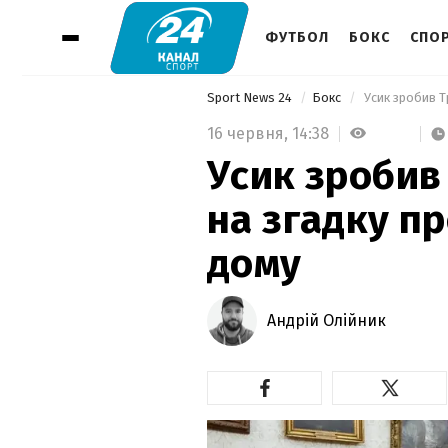
ФУТБОЛ
БОКС
СПОР
Sport News 24
Бокс
 Усик зробив Т
16 червня,
14:38
Усик зробив
на згадку пр
дому
Андрій Олійник