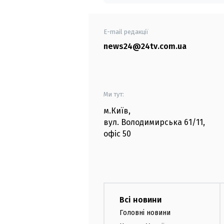
E-mail редакції
news24@24tv.com.ua
Ми тут:
м.Київ
,
вул. Володимирська
61/11,
офіс
50
Всі новини
Головні новини