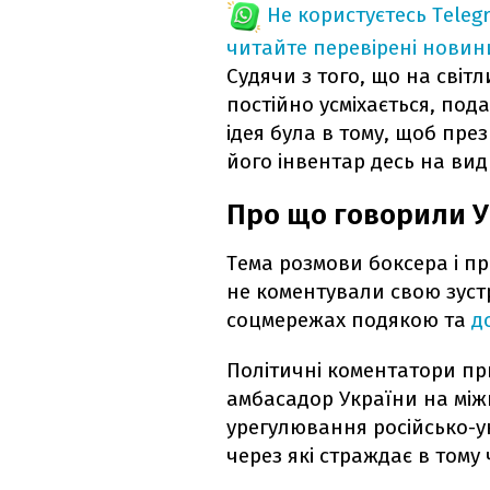
Не користуєтесь Teleg
читайте перевірені новин
Судячи з того, що на світл
постійно усміхається, под
ідея була в тому, щоб пр
його інвентар десь на вид
Про що говорили У
Тема розмови боксера і п
не коментували свою зустр
соцмережах подякою та
д
Політичні коментатори пр
амбасадор України на між
урегулювання російсько-ук
через які страждає в тому