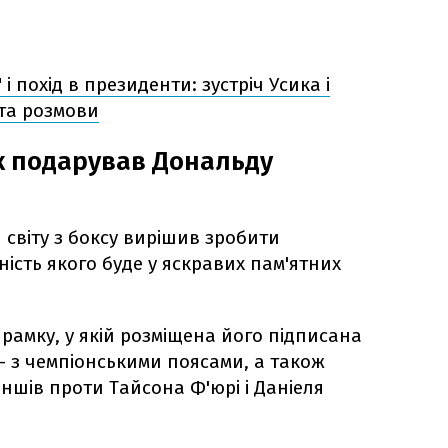
і похід в президенти: зустріч Усика і
та розмови
к подарував Дональду
 світу з боксу вирішив зробити
ість якого буде у яскравих пам'ятних
рамку, у якій розміщена його підписана
– з чемпіонськими поясами, а також
аншів проти Тайсона Ф'юрі і Даніеля