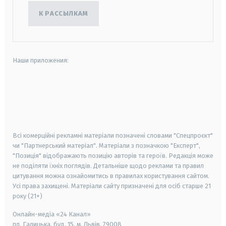
К РАССЫЛКАМ
Наши приложения:
android
apple
smart tv
samsung smart tv
Всі комерційні рекламні матеріали позначені словами "Спецпроєкт"
чи "Партнерський матеріал". Матеріали з позначкою "Експерт",
"Позиція" відображають позицію авторів та героїв. Редакція може
не поділяти їхніх поглядів. Детальніше щодо реклами та правил
цитування можна ознайомитись в правилах користування сайтом.
Усі права захищені.
Матеріали сайту призначені для осіб старше
21
року (21+)
Онлайн-медіа «24 Канал»
пл. Галицька, буд. 15, м. Львів, 79008