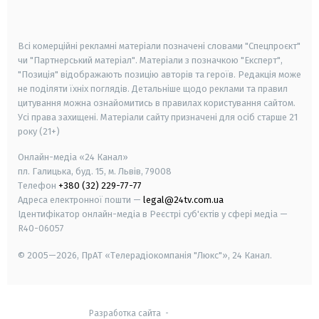
smart tv
samsung smart tv
Всі комерційні рекламні матеріали позначені словами "Спецпроєкт"
чи "Партнерський матеріал". Матеріали з позначкою "Експерт",
"Позиція" відображають позицію авторів та героїв. Редакція може
не поділяти їхніх поглядів. Детальніше щодо реклами та правил
цитування можна ознайомитись в правилах користування сайтом.
Усі права захищені.
Матеріали сайту призначені для осіб старше
21
року (21+)
Онлайн-медіа «24 Канал»
пл. Галицька, буд. 15, м. Львів, 79008
Телефон
+380 (32) 229-77-77
Адреса електронної пошти —
legal@24tv.com.ua
Ідентифікатор онлайн-медіа в Реєстрі суб'єктів у сфері медіа —
R40-06057
© 2005—2026,
ПрАТ «Телерадіокомпанія "Люкс"», 24 Канал.
Разработка сайта
-