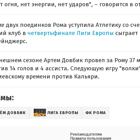
 огня, нет энергии, нет ударов", – говорится в о
ме двух поединков Рома уступила Атлетику со сче
ий клуб в
четвертьфинале Лиги Европы
сыграет
ейнджерс.
нешнем сезоне Артем Довбик провел за Рому 37 м
тив 14 голов и 4 ассиста. Следующую игру "волки
киевскому времени против Кальяри.
емы:
ТЁМ ДОВБИК
ЛИГА ЕВРОПЫ
ФК РОМА
Рекламодателям
Правила пользования