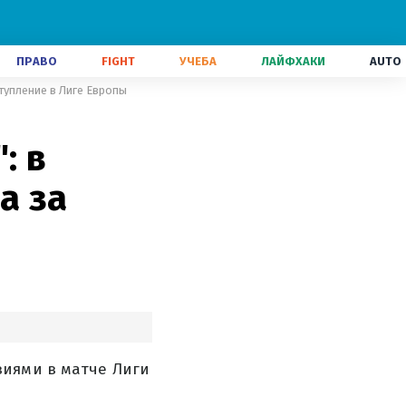
ПРАВО
FIGHT
УЧЕБА
ЛАЙФХАКИ
AUTO
ступление в Лиге Европы
: в
а за
виями в матче Лиги