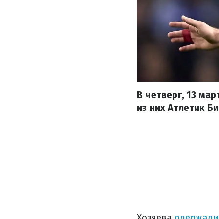
В четверг, 13 ма
из них Атлетик Б
Хозяева
одержали