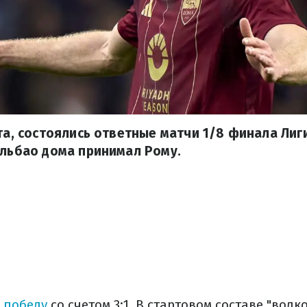
рта, состоялись ответные матчи 1/8 финала Лиг
ильбао дома принимал Рому.
 победу
со счетом 3:1. В стартовом составе "вол