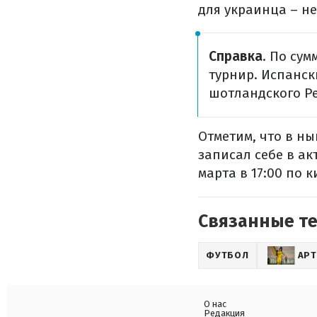
для украинца – нет
Справка
. По сум
турнир. Испанск
шотландского Р
Отметим, что в ны
записал себе в ак
марта в 17:00 по 
Связанные т
ФУТБОЛ
АР
О нас
Редакция