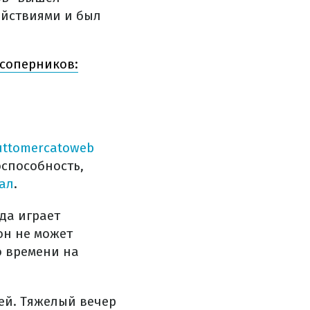
ействиями и был
 соперников:
uttomercatoweb
способность,
ал
.
да играет
он не может
о времени на
ей. Тяжелый вечер