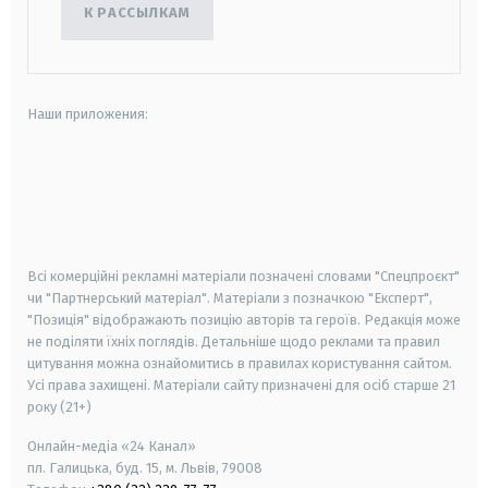
К РАССЫЛКАМ
Наши приложения:
android
apple
smart tv
samsung smart tv
Всі комерційні рекламні матеріали позначені словами "Спецпроєкт"
чи "Партнерський матеріал". Матеріали з позначкою "Експерт",
"Позиція" відображають позицію авторів та героїв. Редакція може
не поділяти їхніх поглядів. Детальніше щодо реклами та правил
цитування можна ознайомитись в правилах користування сайтом.
Усі права захищені.
Матеріали сайту призначені для осіб старше
21
року (21+)
Онлайн-медіа «24 Канал»
пл. Галицька, буд. 15, м. Львів, 79008