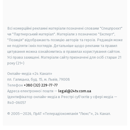
android
apple
smart tv
samsung smart tv
Всі комерційні рекламні матеріали позначені словами "Спецпроєкт"
чи "Партнерський матеріал". Матеріали з позначкою "Експерт",
"Позиція" відображають позицію авторів та героїв. Редакція може
не поділяти їхніх поглядів. Детальніше щодо реклами та правил
цитування можна ознайомитись в правилах користування сайтом.
Усі права захищені.
Матеріали сайту призначені для осіб старше
21
року (21+)
Онлайн-медіа «24 Канал»
пл. Галицька, буд. 15, м. Львів, 79008
Телефон
+380 (32) 229-77-77
Адреса електронної пошти —
legal@24tv.com.ua
Ідентифікатор онлайн-медіа в Реєстрі суб'єктів у сфері медіа —
R40-06057
© 2005—2026,
ПрАТ «Телерадіокомпанія "Люкс"», 24 Канал.