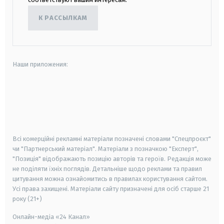
К РАССЫЛКАМ
Наши приложения:
android
apple
smart tv
samsung smart tv
Всі комерційні рекламні матеріали позначені словами "Спецпроєкт"
чи "Партнерський матеріал". Матеріали з позначкою "Експерт",
"Позиція" відображають позицію авторів та героїв. Редакція може
не поділяти їхніх поглядів. Детальніше щодо реклами та правил
цитування можна ознайомитись в правилах користування сайтом.
Усі права захищені.
Матеріали сайту призначені для осіб старше
21
року (21+)
Онлайн-медіа «24 Канал»