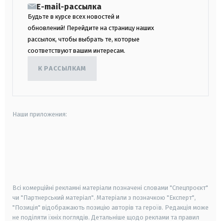
E-mail-рассылка
Будьте в курсе всех новостей и
обновлений! Перейдите на страницу наших
рассылок, чтобы выбрать те, которые
соответствуют вашим интересам.
К РАССЫЛКАМ
Наши приложения:
android
apple
smart tv
samsung smart tv
Всі комерційні рекламні матеріали позначені словами "Спецпроєкт"
чи "Партнерський матеріал". Матеріали з позначкою "Експерт",
"Позиція" відображають позицію авторів та героїв. Редакція може
не поділяти їхніх поглядів. Детальніше щодо реклами та правил