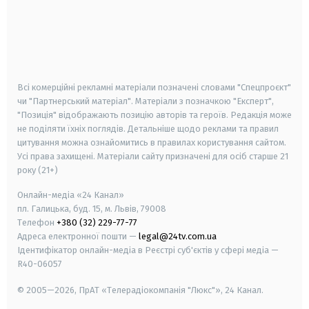
android
apple
smart tv
samsung smart tv
Всі комерційні рекламні матеріали позначені словами "Спецпроєкт"
чи "Партнерський матеріал". Матеріали з позначкою "Експерт",
"Позиція" відображають позицію авторів та героїв. Редакція може
не поділяти їхніх поглядів. Детальніше щодо реклами та правил
цитування можна ознайомитись в правилах користування сайтом.
Усі права захищені.
Матеріали сайту призначені для осіб старше
21
року (21+)
Онлайн-медіа «24 Канал»
пл. Галицька, буд. 15, м. Львів, 79008
Телефон
+380 (32) 229-77-77
Адреса електронної пошти —
legal@24tv.com.ua
Ідентифікатор онлайн-медіа в Реєстрі суб'єктів у сфері медіа —
R40-06057
© 2005—2026,
ПрАТ «Телерадіокомпанія "Люкс"», 24 Канал.