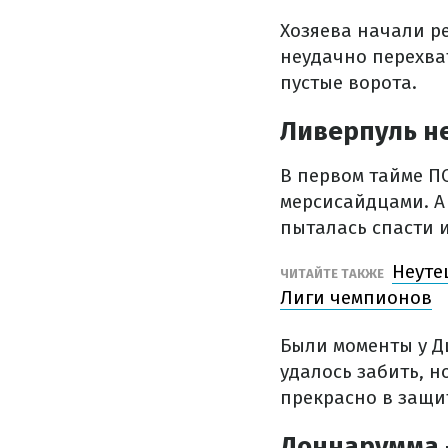
Хозяева начали ре
неудачно перехват
пустые ворота.
Ливерпуль н
В первом тайме П
мерсисайдцами. А
пыталась спасти и
Неуте
ЧИТАЙТЕ ТАКЖЕ
Лиги чемпионов
Были моменты у Д
удалось забить, н
прекрасно в защит
Доннарумма 