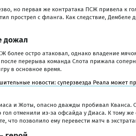
зво, но первая же контратака ПСЖ привела к го
ил прострел с фланга. Как следствие, Дембеле 
е дожал
СЖ более остро атаковал, однако владение мячо
 после перерыва команда Слота прижала соперн
гру в основное время.
шительные новости: суперзвезда Реала может пр
иаса и Жоты, опасно дважды пробивал Кванса. 
о гол отменили из-за офсайда у Диаса. К тому же
е, что позволило ему перевести матч в экстрата
– герой