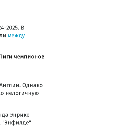
4-2025. В
эли
между
 Лиги чемпионов
 Англии. Однако
ко нелогичную
анда Энрике
а "Энфилде"