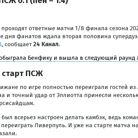
СЖ 0:1 (пен – 1:4)
проходят ответные матчи 1/8 финала сезона 202
е дня фанатов ждала вторая половина суперду
Ж
, сообщает
24 Канал
.
обыграла Бенфику и вышла в следующий раунд
 старт ПСЖ
ижане по игре полностью переиграли гостей из
на и точный удар от Эллиотта принесли несколь
рсисайдцам.
 был всерьез настроен делать камбэк, ведь ком
переиграть Ливерпуль. И уже на старте матча н
азали.