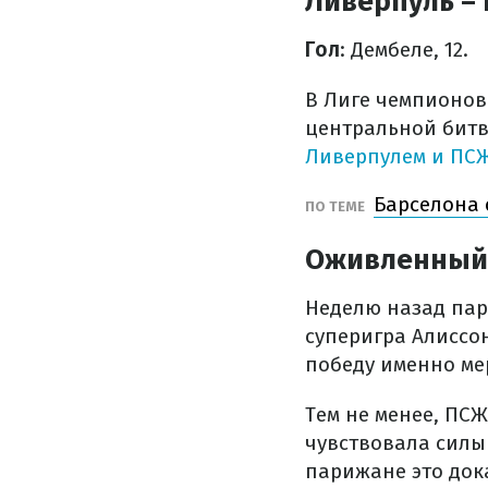
Ливерпуль – П
Гол
: Дембеле, 12.
В Лиге чемпионов 
центральной битв
Ливерпулем и ПС
Барселона 
ПО ТЕМЕ
Оживленный
Неделю назад пар
суперигра Алиссо
победу именно ме
Тем не менее, ПСЖ
чувствовала силы 
парижане это док