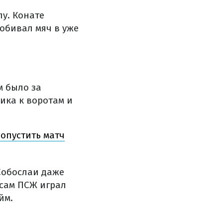
лу. Конате
добивал мяч в уже
м было за
ика к воротам и
опустить матч
Собослаи даже
 сам ПСЖ играл
йм.