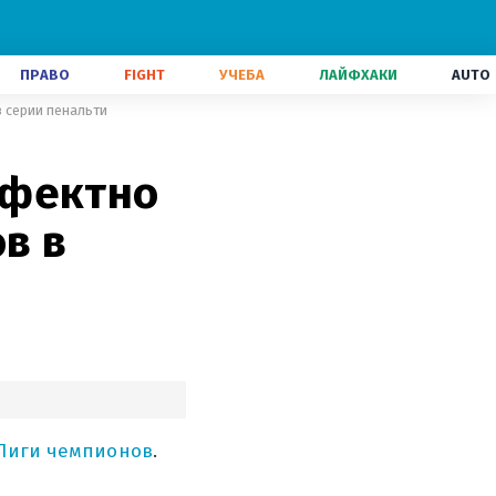
ПРАВО
FIGHT
УЧЕБА
ЛАЙФХАКИ
AUTO
 серии пенальти
ффектно
в в
Лиги чемпионов
.