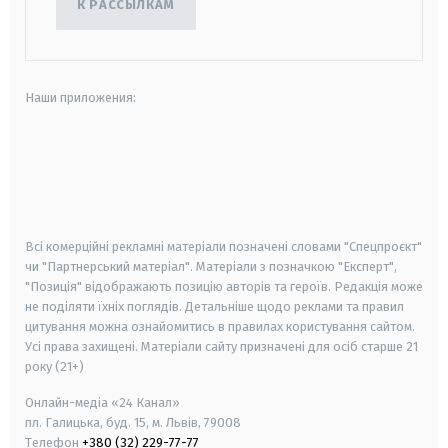
К РАССЫЛКАМ
Наши приложения:
android
apple
smart tv
samsung smart tv
Всі комерційні рекламні матеріали позначені словами "Спецпроєкт"
чи "Партнерський матеріал". Матеріали з позначкою "Експерт",
"Позиція" відображають позицію авторів та героїв. Редакція може
не поділяти їхніх поглядів. Детальніше щодо реклами та правил
цитування можна ознайомитись в правилах користування сайтом.
Усі права захищені.
Матеріали сайту призначені для осіб старше
21
року (21+)
Онлайн-медіа «24 Канал»
пл. Галицька, буд. 15, м. Львів, 79008
Телефон
+380 (32) 229-77-77