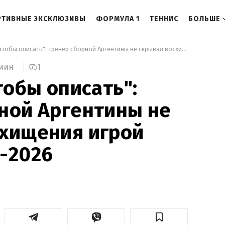
РТИВНЫЕ ЭКСКЛЮЗИВЫ
ФОРМУЛА 1
ТЕННИС
БОЛЬШЕ
 "Слов нет, чтобы описать": тренер сборной Аргентины не скрывал восхищения игрой Месси на ЧМ-2026 
1
 мин
тобы описать":
ной Аргентины не
схищения игрой
-2026