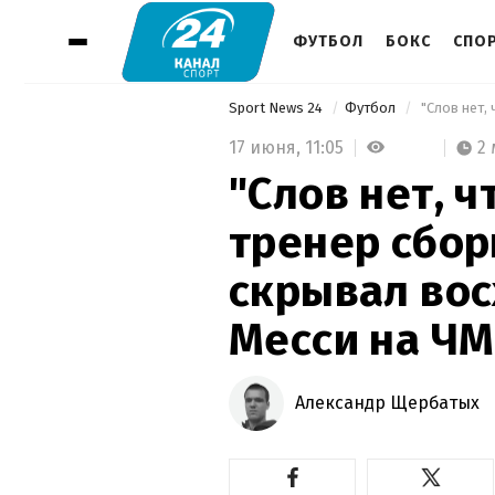
ФУТБОЛ
БОКС
СПО
Sport News 24
Футбол
17 июня,
11:05
2
"Слов нет, ч
тренер сбор
скрывал во
Месси на ЧМ
Александр Щербатых