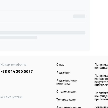
Номер телефона:
О нас
Политик
конфиде
+38 044 390 5077
Редакция
Политик
использ
Редакционная
искусств
политика
интеллек
О телеканале
Политик
конфиде
Мы в соцсетях:
приложе
Телеведущие
Соглаше
Рекламодателям