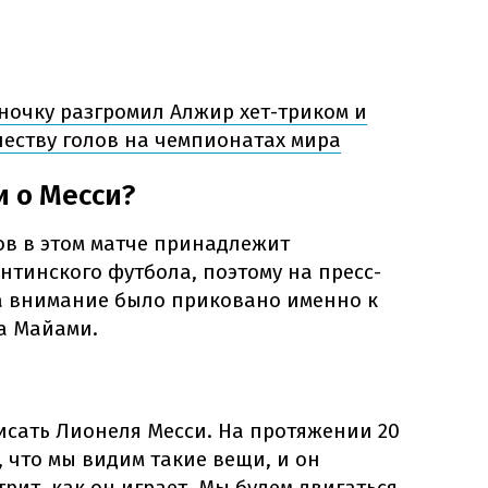
ночку разгромил Алжир хет-триком и
честву голов на чемпионатах мира
и о Месси?
ов в этом матче принадлежит
нтинского футбола, поэтому на пресс-
а внимание было приковано именно к
а Майами.
писать Лионеля Месси. На протяжении 20
, что мы видим такие вещи, и он
трит, как он играет. Мы будем двигаться