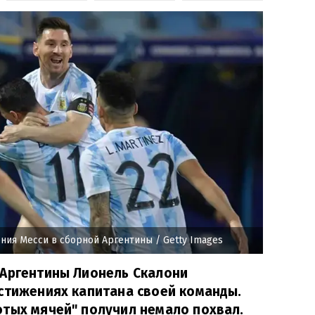
ния Месси в сборной Аргентины
/ Getty Images
 Аргентины Лионель Скалони
стижениях капитана своей команды.
отых мячей" получил немало похвал.