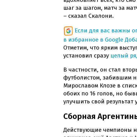
шаг за шагом, матч за мат
– сказал Скалони.
Если для вас важны 
в избранное в Google
Доб
Отметим, что ярким выст
установил сразу
целый ря
В частности, он стал вто
футболистом, забившим на
Мирославом Клозе в спис
обоих по 16 голов, но б
улучшить свой результат 
Сборная Аргентины
Действующие чемпионы нах