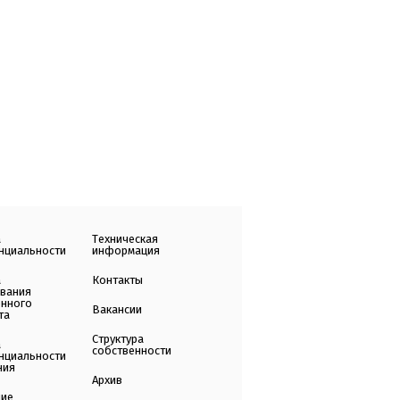
а
Техническая
нциальности
информация
а
Контакты
ования
енного
Вакансии
та
Структура
а
собственности
нциальности
ния
Архив
ние