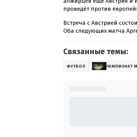
алжирцев ещё Австрия и 
проведёт против европей
Встреча с Австрией состои
Оба следующих матча Арг
Связанные темы:
ФУТБОЛ
ЧЕМПИОНАТ 