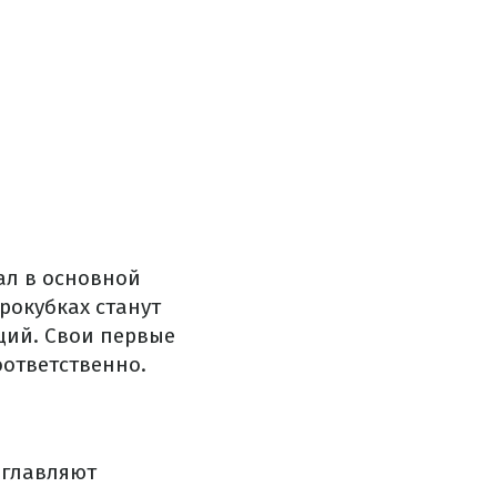
ал в основной
рокубках станут
ций. Свои первые
оответственно.
главляют