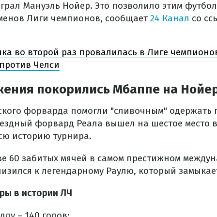
грал Мануэль Нойер. Это позволило этим футбол
менов Лиги чемпионов, сообщает
24 Канал
со сс
ка во второй раз провалилась в Лиге чемпионов
 против Челси
жения покорились Мбаппе на Нойе
ского форварда помогли "сливочным" одержать п
звездный форвард Реала вышел на шестое место в
сю историю турнира.
иве 60 забитых мячей в самом престижном между
лизился к легендарному Раулю, который замыкает
ры в истории ЛЧ
ду – 140 голов;