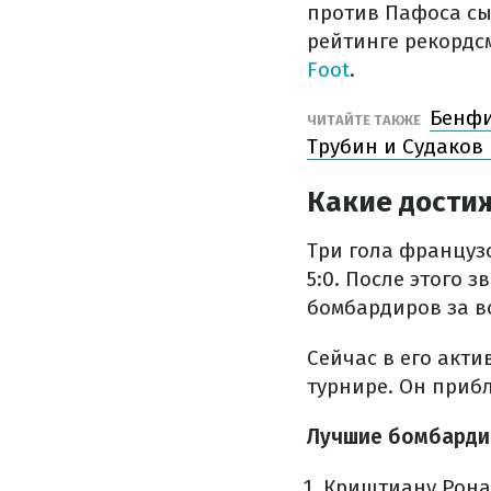
против Пафоса сы
рейтинге рекордс
Foot
.
Бенфи
ЧИТАЙТЕ ТАКЖЕ
Трубин и Судаков
Какие дости
Три гола француз
5:0. После этого 
бомбардиров за в
Сейчас в его акт
турнире. Он приб
Лучшие бомбарди
Криштиану Ронал