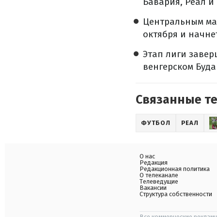
Бавария, Реал и
Центральным мат
октября и начнет
Этап лиги завер
венгерском Буда
Связанные т
ФУТБОЛ
РЕАЛ
О нас
Редакция
Редакционная политика
О телеканале
Телеведущие
Вакансии
Структура собственности
Все коммерческие рекламн