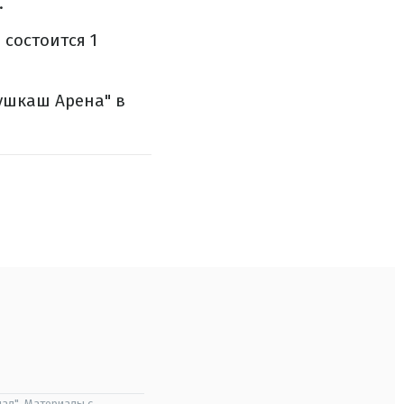
.
состоится 1
Пушкаш Арена" в
ал". Материалы с