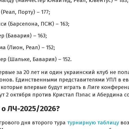
налду (Манчестер Юнайтед, Реал, Ювентус) – 183;
(Реал, Порту) – 177;
си (Барселона, ПСЖ) – 163;
р (Бавария) – 163;
ма (Лион, Реал) – 152;
ер (Шальке, Бавария) – 152.
ервые за 20 лет ни один украинский клуб не поп
онов. Единственными представителями УПЛ в ев
 которые впервые будут играть в Лиге конферен
т 2 октября против Кристал Пэлас и Абердина с
 о ЛЧ-2025/2026?
грового дня второго тура
турнирную таблицу
воз