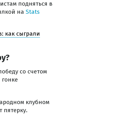
истам подняться в
ылкой на
Stats
: как сыграли
ру?
обеду со счетом
 гонке
народном клубном
 пятерку.