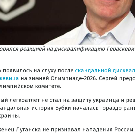
зорился реакцией на дисквалификацию Гераскеви
а появилось на слуху после
скандальной дисква
кевича
на зимней Олимпиаде-2026. Сергей предс
лимпийском комитете.
ый легкоатлет не стал на защиту украинца и ре
кандальная история Бубки началась гораздо ран
краины.
женец Луганска не признавал нападения России 