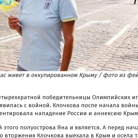
час живет в оккупированном Крыму / фото из фе
четырехкратной победительницы Олимпийских игр
явилась с войной. Клочкова после начала войны
ентировала нападение России и аннексию Крым
 этого полуострова Яна и является. А перед нач
 вторжения Клочкова выехала в Крым и осела т