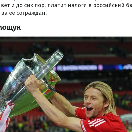
вет и до сих пор, платит налоги в российский б
тва ее сограждан.
мощук