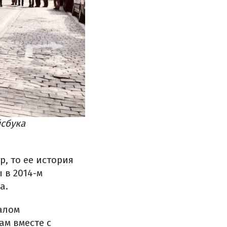
йсбука
, то ее история
 в 2014-м
а.
алом
ам вместе с