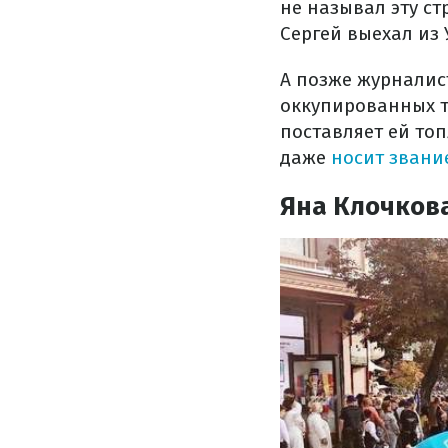
не называл эту с
Сергей выехал из
А позже журналис
оккупированных т
поставляет ей топ
даже
носит звани
Яна Клочков