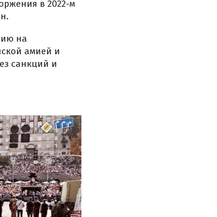
оржения в 2022-м
н.
нию на
йской амией и
без санкций и