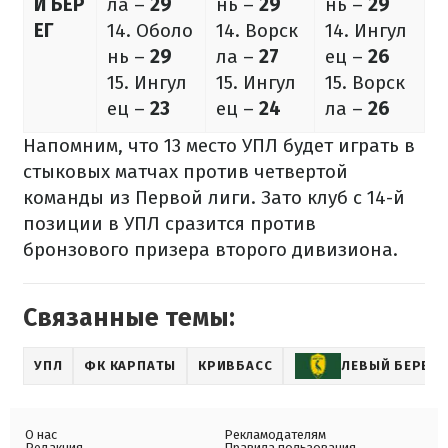
Й БЕР
ла –
29
нь –
29
нь –
29
ЕГ
14. Оболо
14. Ворск
14. Ингул
нь –
29
ла –
27
ец –
26
15. Ингул
15. Ингул
15. Ворск
ец –
23
ец –
24
ла –
26
Напомним, что 13 место УПЛ будет играть в
стыковых матчах против четвертой
команды из Первой лиги. Зато клуб с 14-й
позиции в УПЛ сразится против
бронзового призера второго дивизиона.
Связанные темы:
УПЛ
ФК КАРПАТЫ
КРИВБАСС
ЛЕВЫЙ БЕРЕГ
О нас
Рекламодателям
Редакция
Правила пользования