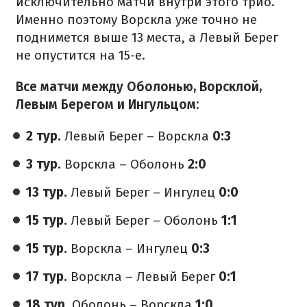
исключительно матчи внутри этого трио.
Именно поэтому Ворскла уже точно не
поднимется выше 13 места, а Левый Берег
не опустится на 15-е.
Все матчи между Оболонью, Ворсклой,
Левым Берегом и Ингульцом:
2 тур.
Левый Берег – Ворскла
0:3
3 тур.
Ворскла – Оболонь
2:0
13 тур.
Левый Берег – Ингулец
0:0
15 тур.
Левый Берег – Оболонь
1:1
15 тур.
Ворскла – Ингулец
0:3
17 тур.
Ворскла – Левый Берег
0:1
18 тур.
Оболонь – Ворскла
1:0