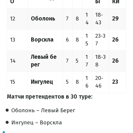
О
Ы
КИ
1
18-
12
Оболонь
7
8
29
4
43
1
23-3
13
Ворскла
6
8
26
5
7
Левый бе
1
18-3
14
7
5
26
рег
7
8
1
20-
15
Ингулец
5
8
23
6
46
Матчи претендентов в 30 туре:
Оболонь – Левый Берег
Ингулец – Ворскла