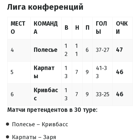
Лига конференций
МЕСТ
КОМАНД
ГОЛ
ОЧК
В
Н
П
О
А
Ы
И
1
1
4
Полесье
6
37-27
47
2
1
Карпат
1
41-3
5
7
9
46
ы
3
3
Кривбас
1
6
7
9
33-25
46
с
3
Матчи претендентов в 30 туре:
Полесье – Кривбасс
Карпаты – Заря