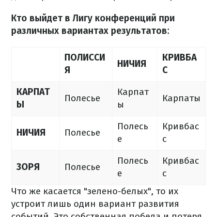
Кто выйдет в Лигу конференций при
различных вариантах результатов:
ПОЛИССИ
КРИВБА
НИЧИЯ
Я
С
КАРПАТ
Карпат
Полесье
Карпаты
Ы
ы
Полесь
Кривбас
НИЧИЯ
Полесье
е
с
Полесь
Кривбас
ЗОРЯ
Полесье
е
с
Что же касается "зелено-белых", то их
устроит лишь один вариант развития
событий. Это собственная победа и потеря